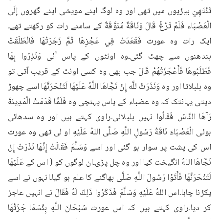
تَنْتَهِيَ بیڑیوں میں تھی اور وہ لوگ اپنے مویشی اپنے گھروں إلَى 
الْعَصْبَاء فَلَمْ تَرْغُ قَالَ وَنَاقَةٌ مُنَوَّقَةٌ کے سامنے رات کو رکھتے تھے۔
ایک رات وہ عورت فَقَعَدَتْ فِي عَجْزِهَا ثُمَّ زَجَرَتْهَا فَانْطَلَقَتْ 
بندھنوں سے چھٹ گئی۔وہ اونٹوں کے پاس آئی وَنَذِرُوا بِهَا 
فَطَلَبُوهَا فَأَعْجَزَتْهُمْ قَالَ جب بھی وہ کسی اونٹ کے قریب آتی تو 
وہ بلبلاتا اور وہ وَنَذَرَتْ للَّه إِنْ نَجَّاهَا اللَّهُ عَلَيْهَا لَتَنْحَرَنَّهَا اسے چھوڑ 
دیتی یہانتک کہ وہ عضباء کے پاس پہنچی وہ فَلَمَّا قَدَمَتْ الْمَدِينَةَ 
رَآهَا النَّاسُ فَقَالُوا نہیں بلبلائی۔راوی کہتے ہیں اور وہ سدھائی 
ہوئی الْعَصْبَاءَ نَاقَةُ رَسُولِ اللَّهِ صَلَّى اللهُ عَلَيْهِ او لی تھی وہ عورت 
اس کی پشت پر سوار ہو گئی اور اسے وَسَلَّمَ فَقَالَتْ إِنَّهَا نَذَرَتْ إِنْ 
نَجَّاهَا اللهُ انگیخت کیا اور وہ چل پڑی۔ان لوگوں کو ( اس کے عَلَيْهَا 
لَتَنْحَرَنَّهَا فَأَتَوْا رَسُولَ اللَّهِ صَلَّی بھاگنے کا علم ہو گیا۔انہوں نے اسے 
پکڑنا چاہا۔اس اللهُ عَلَيْهِ وَسَلَّمَ فَذَكَرُوا ذَلِكَ لَهُ فَقَالَ نے انہیں عاجز 
کر دیا۔راوی کہتے ہیں کہ اس عورت سُبْحَانَ اللَّهِ بِئْسَمَا جَزَتْهَا 