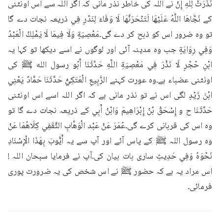
نَذَرَتْ لِلَّهِ إِنْ نے اللہ کی خاطر نذر مانی کہ اگر اللہ سے اس اونٹنی 
کے نَجَّاهَا اللَّهُ عَلَيْهَا لَتَنْحَرَنَّهَا لَا وَفَاءَ لِنَدْرِ فِي ذریعہ نجات دے گا 
تو وہ ضرور اس کو ذبح کر دے گی۔مَعْصِيَةٍ وَلَا فِيمَا لَا يَمْلِكُ الْعَبْدُ 
وَفِي رِوَايَةٍ جب وہ مدینہ آئی اور لوگوں نے اسے دیکھا تو کہا یہ 
ابْنِ حُجْرٍ لَا نَذْرَ فِي مَعْصِيَةِ اللَّهِ حَدَّثَنَا أَبُو رسول الله ﷺ کی 
اونٹنی عضباء ہے۔وہ عورت کہنے الرَّبِيعِ الْعَتَكِيُّ حَدَّثَنَا حَمَّادٌ يَعْنِي 
ابْنَ زَيْدٍ لگی اس نے تو نذر مانی ہے کہ اگر اللہ اسے اس اونٹنی 
حَدَّثَنَا ح و إِسْحَقُ بْنُ إِبْرَاهِيمَ وَابْنُ أَبِي کے ذریعہ نجات دے گا تو 
وہ اس کی قربانی کرے گی۔عُمَرَ عَنْ عَبْد الْوَهَّابِ الثَّقَفِي كِلَاهُمَا عَنْ 
وہ رسول اللہ ﷺ کے پاس آئے اور آپ سے یہ أَيُّوبَ بِهَذَا الْإِسْنَادِ 
نَحْوَهُ وَفِي حَدِيثِ ساری بات بیان کی۔آپ نے فرمایا سبحان اللہ ! 
اس مراد یہ ہے کہ حضور ﷺ نے اس شخص کی یہ ضرورت پوری 
فرمائی۔