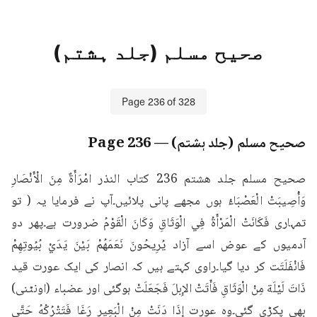
صحیح مسلم (جلد ہشتم)
Page
236
of
328
صحیح مسلم (جلد ہشتم)
— Page
236
صحیح مسلم جلد هشتم 236 كتاب النذر امْرَأَةٌ مِنَ الْأَنْصَارِ 
وَأُصِيبَتْ الْعَصْبَاءُ ہوں مجھے پانی پلائیں۔آپ نے فرمایا یہ ( تو 
تمہاری فَكَانَتْ الْمَرْأَةُ فِي الْوَثَاقِ وَكَانَ الْقَوْمُ ضرورت ہے۔پھر دو 
آدمیوں کے عوض اسے آزاد يُرِيحُونَ نَعَمَهُمْ بَيْنَ يَدَيْ بُيُوتِهِمْ 
فَانْفَلَتَت کر دیا گیا۔راوی کہتے ہیں کہ انصار کی ایک عورت قید 
ذَاتَ لَيْلَة مِنْ الْوَثَاقِ فَأَتَتْ الإِبلَ فَجَعَلَتْ ہوگئی اور عضباء (اونٹنی) 
بھی پکڑی گئی۔وہ عورت إِذَا دَنَتْ مِنْ الْبَعِيرِ رَغَا فَتَتْرُكُهُ حَتَّى 