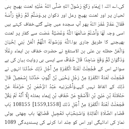
کی۔اے اللہ ! إيمَاءِ رَكَعَ رَسُولُ اللهِ صَلَّى اللهُ عَلَيْهِ لعنت بھیج بنی 
لحیان پر اور لعنت بھیج رعل اور ذکوان پر۔وَسَلَّمَ ثُمَّ رَفَعَ رَأْسَهُ 
فَقَالَ عَفَارُ غَفَرَ اللهُ پھر آپ سجدہ میں چلے گئے۔خفاف کہتے ہیں 
اسی وجہ لَهَا وَأَسْلَمُ سَالَمَهَا اللَّهُ وَعُصَيَّةُ عَصَت سے کفار پر لعنت 
بھیجنے کا طریق جاری ہوا۔اللَّهَ وَرَسُولَهُ اللَّهُمَّ الْعَنْ بَنِي لِحْيَانَ 
وَالْعَنْ حطله بن علی بن الاستقع نے حضرت خفاف بن ایماء رِعْلًا 
وَذَكْوَانَ ثُمَّ وَقَعَ سَاجِدًا قَالَ حُفَافٌ سے ایسی ہی روایت بیان کی ہے 
سوائے اس کے فَجُعِلَتْ لَعْنَةُ الْكَفَرَةِ مِنْ أَجْلِ ذَلِكَ حَدَّثَنَا انہوں نے 
فَجُعِلَت لَعَنَةُ الكَفَرَةِ مِنْ رَجُلٍ يَحْيَى بْنُ أَيُّوبَ حَدَّثَنَا إِسْمَعِيلُ قَالَ 
ذَلِكَ کے الفاظ نہیں کہے۔وَأَخْبَرَنِيه عَبْدُ الرَّحْمَنِ بْنُ حَرْمَلَةَ عَنْ 
حَنْظَلَةَ بْنِ عَلِيِّ بْنِ الْأَسْقَعِ عَنْ حُفَافِ بْنِ إيماء بمثله إِلَّا أَنَّهُ لَمْ يَقُلْ 
فَجَعَلَتْ لَعْنَةُ الْكَفَرَةِ مِنْ أَجْلِ ذَلكَ [1559,1558] 108155 بَاب 
قَضَاءِ الصَّلَاةِ الْفَائِتَةِ وَاسْتِحْبَابِ تَعْجِيلِ قَضَائِهَا باب چھٹی ہوئی 
نماز کی ادائیگی اور اس کو جلد ادا کرنے کی پسندیدگی 1089 