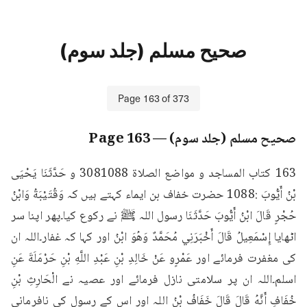
صحیح مسلم (جلد سوم)
Page
163
of
373
صحیح مسلم (جلد سوم)
— Page
163
163 كتاب المساجد و مواضع الصلاة 3081088 و حَدَّثَنَا يَحْيَى 
بْنُ أَيُّوبَ :1088 حضرت خفاف بن ایماء کہتے ہیں کہ وَقُتَيْبَةُ وَابْنُ 
حُجْرٍ قَالَ ابْنُ أَيُّوبَ حَدَّثَنَا رسول اللہ ﷺ نے رکوع کیا۔پھر اپنا سر 
اٹھایا إِسْمَعِيلُ قَالَ أَخْبَرَنِي مُحَمَّدٌ وَهُوَ ابْنُ اور کہا کہ غفار۔اللہ ان 
کی مغفرت فرمائے اور عَمْرٍو عَنْ خَالِدِ بْنِ عَبْدِ اللَّهِ بْنِ حَرْمَلَةَ عَنِ 
اسلم۔اللہ ان پر سلامتی نازل فرمائے اور عصیہ نے الْحَارِثِ بْنِ 
خُفَافِ أَنَّهُ قَالَ قَالَ خَفَافُ بْنُ اللہ اور اس کے رسول کی نافرمانی 