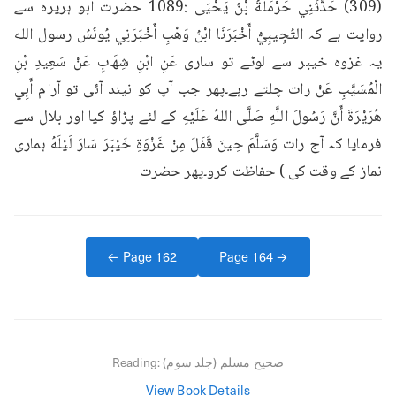
(309) حَدَّثَنِي حَرْمَلَةُ بْنُ يَحْيَى :1089 حضرت ابو ہریرہ سے 
روایت ہے کہ التُجِيبِيُّ أَخْبَرَنَا ابْنُ وَهْبِ أَخْبَرَنِي يُونُسُ رسول الله 
یہ غزوہ خیبر سے لوٹے تو ساری عَنِ ابْنِ شِهَابٍ عَنْ سَعِيدِ بْنِ 
الْمُسَيَّبِ عَنْ رات چلتے رہے۔پھر جب آپ کو نیند آئی تو آرام أَبِي 
هُرَيْرَةَ أَنَّ رَسُولَ اللَّهِ صَلَّى اللهُ عَلَيْهِ کے لئے پڑاؤ کیا اور بلال سے 
فرمایا کہ آج رات وَسَلَّمَ حِينَ قَفَلَ مِنْ غَزْوَةِ خَيْبَرَ سَارَ لَيْلَهُ ہماری 
نماز کے وقت کی ) حفاظت کرو۔پھر حضرت
← Page
162
Page
164
→
صحیح مسلم (جلد سوم)
Reading:
View Book Details