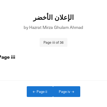
الإعلان الأخضر
by
Hazrat Mirza Ghulam Ahmad
Page
iii
of
36
Page
iii
← Page
ii
Page
iv
→