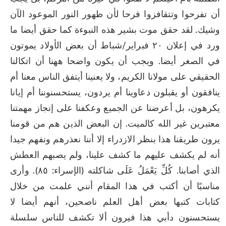
أن تفرحوا وتتقافزوا فرحا لأن ظهور النور الموعود الآن 
وشيك. لقد حقق موت بشير هذه النبوءة كما حقق أيضا ما 
ورد في إعلان ٢٠ فبراير/شباط أن بعض الأولاد يموتون 
في الصغر أيضا. ويجب أن يكون واضحا ههنا أن اتكالنا 
الحقيقي على مولانا الكريم، ولا يعنينا أيتفق الناس معنا أم 
ينافقون أو يقبلون دعاوينا أم يردون، يستحسنوننا أم إيانا 
يكرهون، بل أعرضنا عن الجميع وعكفنا على إنجاز مهمتنا 
معتبرين غير الله كالميت. إن البعض الذين هم من قومنا 
يرون طريقنا هذا بنظر الازدراء إلا أننا نعذرهم ونفهم جيدا 
أنه لم يكشف عليهم ما كشف علينا، ولم يصبهم العطش 
الذي أصابنا. كُلِّ يَعْمَلُ عَلَى شاكلته (الإسراء: ٨٥). وأرى 
مناسبًا أن أكتب في هذا المقام أنني علمت من خلال 
كتابات كتبها بعض أهل العلم ناصحين، أنهم أيضا لا 
يستحسنون دأبي هذا فيرون ألا تكشف للناس سلسلة 