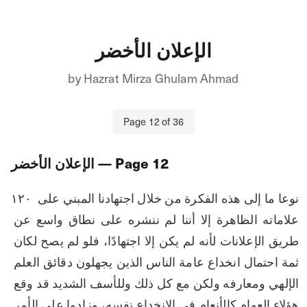
الإعلان الأخضر
by
Hazrat Mirza Ghulam Ahmad
Page
12
of
36
12
— Page
الإعلان الأخضر
۱۲۰ نوعا ما إلى هذه الفكرة من خلال اجتهادنا المبني على 
علاماته الظاهرة إلا أننا لم ننشره على نطاق واسع عن 
طريق الإعلانات لأنه لم يكن إلا اجتهادًا، فلو لم يصح لكان 
ثمة احتمال انخداع عامة الناس الذين يجهلون دقائق العلم 
الإلهي ومعارفه ولكن مع كل ذلك وللأسف الشديد قد وقع 
هؤلاء العوام كالأنعام في الانخداع نفسه، وزادوا على الأمر 