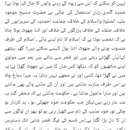
نہیں کر سکتے کہ اس سے ربوہ کے رہنے والوں کا حال کیا ہوتا ہے؟ 
شدید گندی زبان استعمال کی جاتی ہے حضرت مسیح موعود 
علیہ الصلوۃ والسلام کے خلاف، جماعت احمدیہ کے سربراہوں کے 
خلاف، خلفاء کے خلاف بزرگوں کے خلاف اور اتنا جھوٹ بولا جاتا 
ہے کہ تعجب ہوتا ہے کہ اسلام کا نام لینے والے ، اسلام کی طرف 
منسوب ہونے والے جھوٹ اتنا بول کیسے سکتے ہیں؟ گھر بیٹھے 
کہانیاں گھڑتے رہتے ہیں اور فخر سے بتاتے ہیں بعد میں مولوی 
اپنے ساتھیوں کو کہ دیکھا کس شان کا میں نے جھوٹ گھڑا ہے! یہ 
میں نے گھڑا تھا، کسی اور نے مجھے نہیں بتایا، یہ میرا دماغ چلا 
ہے اس طرف سارے جانتے ہیں اور اُن کے ماننے والے بھی جانتے 
ہیں اور سارا ماحول جانتا ہے ، حکومت جانتی ہے کہ محض گند یہ 
منہ مار رہے ہیں۔لیکن جب حکومت خود جھوٹی ہو ، بد کردار ہو 
چکی ہو، خود مذہب کے نام سے کھیل رہی ہو تو پھر ان لوگوں سے 
ان کا دل بڑا لگتا ہے۔اس قسم کے لوگ قصر شاہی تک دسترس 
رکھتے ہیں ، وہاں تک رسائی ہو جاتی ہے ان کی ان کے ساتھ 