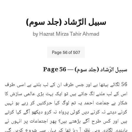
سبیل الرّشاد (جلد سوم)
by
Hazrat Mirza Tahir Ahmad
Page
56
of
507
سبیل الرّشاد (جلد سوم)
— Page
56
56 لگائے بیٹھا ہے اور جس طرف ان کے لب ہلتے ہے اسی طرف 
اس کے لب ملنے لگ جاتے ہیں تو ایک بہت بڑی عالمی سازش کا 
شکار ہے جماعت احمد یہ تم لوگ کیا حرکتیں کر رہے ہو نہیں 
کرنے دیتے نہ کرنے دیں کوئی پرواہ نہ کرو دیکھو آگے کیا کرتے 
ہیں اور کس طرح آگے بڑھتے ہیں؟ پھر اجتماعات پر انہوں نے 
پابندی لگادی وہی نظر آ رہا تھا کہ یہاں سے شروع کریں گے۔