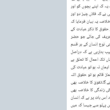
يَمْنَعُونَ الْمَاعُونَ میں دونوں باتیں پائی جاتی ہیں۔ایک یہ کہ خود بھی منع رہتے ہیں اور دوسرے یہ کہ اپنے بچوں کو اور 
اپنے ماحول کو بھی کہتے ہیں کہ اس نے یہ کیا رٹ لگارکھی ہے، ہمسائی بار بار مصیبت ڈالتی رہتی ہے کہ فلاں چیز دو اور 
فلاں بھی دو، اس کو یہ چیز ہرگز نہیں دینی۔نماز اور عبادت کا خلاصہ پس نماز اور عبادت کا خلاصہ یہ بیان فرمایا کہ 
اس کے بغیر نہ اللہ سے تعلق قائم ہوتا ہے ، نہ اس کی مخلوق سے اسی لئے بنی نوع انسان کے حقوق کا ذکر عبادت کے 
بعد کیا جو بیشتر حد تک مِمَّا رَزَقْنهُمُ يُنفِقُونَ کی ذیل میں آجاتے ہیں بلکہ اگر اس کی وہ تعریف کی جائے جو حضر 
مسیح موعود علیہ السلام نے بیان فرمائی ہے تو بیشتر کالفظ کمزور ہے۔حقیقت یہ ہے کہ تمام بنی نوع انسان کے ہر قسم 
کے حقوق مِمَّا رَزَقْنَاهُمُ يُنفِقُونَ کے تابع ادا ہوتے ہیں۔اس کو عبادت کے بعد رکھا ہے اور یہ ترتیب بتارہی ہے کہ دراصل 
عبادت ہی کے نتیجے میں بنی نوع انسان کے حقوق ادا کرنے کی توفیق عطا ہوتی ہے۔پیں جہاں تک اعمال کا تعلق ہے 
مذہب کا خلاصہ عبادت پر آ کر ختم ہو جاتا ہے۔غیب کا معاملہ تو ایمانیات سے تعلق رکھتا ہے اور ایمان نہ ہو تو عبادت کی 
توفیق بھی نہیں مل سکتی۔یہ درست ہے لیکن جہاں تک اعمال کا تعلق ہے انکا خلاصہ نماز ہے۔نماز قائم ہو تو حقوق اللہ 
بھی ادا ہوں گے اور حقوق العباد بھی ادا ہوں گے۔لیکن اگر یہ نہ رہے تو پھر کچھ بھی باقی نہیں رہے گا۔تقویٰ کا خلاصہ بھی 
نماز بیان فرمایا گیا ہے۔تقویٰ کی جو تعریف بیان فرمائی اس کا خلاصہ اگر نماز ہے تو متقیوں کی زندگی کا خلاصہ بھی 
نماز ہی بنتا ہے۔اس لئے عبادت مومن کی زندگی اور اس کی جان ہے اور مذہب کے فلسفے کی بنیاد اس بات پر ہے کہ انسان 
اپنے رب سے سچا تعلق عبادت کے ذریعے قائم کرے۔تمہیں لازماً عبادتوں کو قائم کرنا پڑے گا اس پہلو سے جیسا کہ میں 