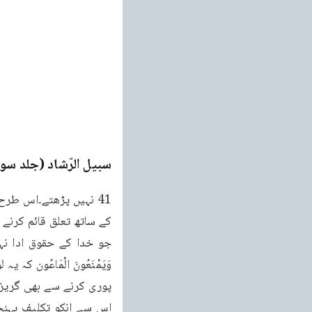
سبیل الرّشاد (جلد سو
جو خدا کے حقوق ادا نہی
اس سے انکو تکلیف پہنچت