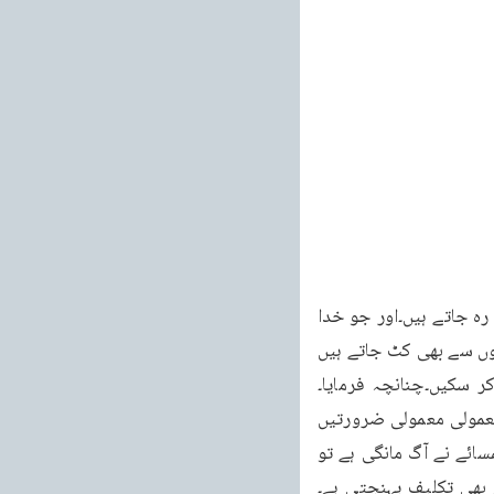
41 نہیں پڑھتے۔اس طرح نماز کے بنیادی مقصد یعنی اللہ تعالیٰ سے تعلق کے قیام سے محروم رہ جاتے ہیں۔اور جو خدا 
کے ساتھ تعلق قائم کرنے سے محروم رہ جاتے ہیں ان کی قطعی علامت یہ ہے کہ وہ خدا کے بندوں سے بھی کٹ جاتے ہیں 
ر سکیں۔چنانچہ فرمایا۔
وَيَمْنَعُونَ الْمَاعُون کہ یہ لوگ اتنے خسیس ، اتنے کم ظرف ہو جاتے ہیں کہ بنی نوع انسان کی معمولی معمولی ضرورتیں 
پوری کرنے سے بھی گریز کرنے لگ جاتے ہیں۔ان کی حالت یہاں تک ہو جاتی ہے کہ اگر ان کے ہمسائے نے آگ مانگی ہے تو 
 بھی تکلیف پہنچتی ہے۔