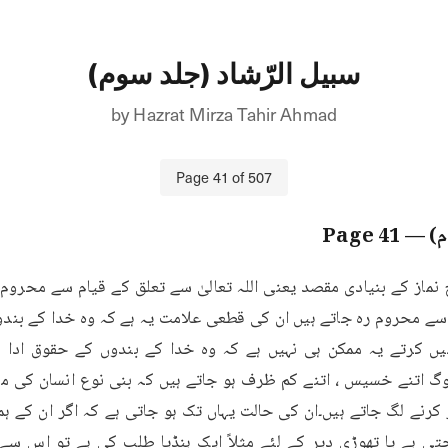
سبیل الرّشاد (جلد سوم)
by
Hazrat Mirza Tahir Ahmad
Page
41
of
507
م)
— Page
41
ں کرتے یہ ممکن ہی نہیں ہے کہ وہ خدا کے بندوں کے حقوق ادا ک
ی ہے یا تھوڑی دیر کے لئے مثلاً ایک ہنڈیا طلب کی ہے تو اس سے