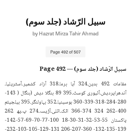
سبیل الرّشاد (جلد سوم)
by
Hazrat Mirza Tahir Ahmad
Page
492
of
507
سبیل الرّشاد (جلد سوم)
— Page
492
مقامات 492 بدین۔324 آیا برما۔318 آزاد کشمیر۔آسٹریلیا۔
آندھراپردیش۔آئیوری کوسٹ۔395 89 بنگلا دیش (بنگال ( 143-
280-284-318-339-360 بوسینیا۔352 بہاولنگر۔395 بيلجيئم 
400-262 324 374-366 اٹک۔اٹلی۔اُڑیسہ۔274 پ۔پھ 262 
پاکستان 55-53-32-31-30-18 100-77-70-69-57-142-
139-135-132- 360-207-206 131-129-105-103-232-