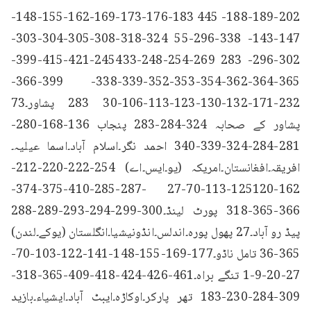
202-189-188- 445 183-176-173-169-162-155-148-
147-143- 338-296-55 324-318-308-305-304-303-
302-296- 283 269-254-248-245433-421-415-399- 
365-364-362-354-353-352-339-338- 399-366-
232-171-132-130-123-113-106-30 283 پشاور۔73 
پشاور کے صحابہ 324-284-283 پنجاب 136-168-280-
281-284-324-339-340 احمد نگر۔اسلام آباد۔اسما عیلیہ۔
افریقہ۔افغانستان۔امریکہ (یو۔ایس۔اے) 254-222-220-212-
162-125120-113-70-27 -287-285-410-375-374-
366-365-318 پورٹ لینڈ۔300-299-294-293-289-288 
پیڈ رو آباد۔27 پھول پورہ۔اندلس۔انڈونیشیا۔انگلستان (یوکے۔لندن) 
365-36 تامل ناڈو۔177-169-155-148-141-122-103-70-
27-20-9-1 تنگے براہ۔461-426-424-418-409-365-318-
309-284-230-183 تھر پارکر۔اوکاڑہ۔ایبٹ آباد۔ایشیاء۔بازید 