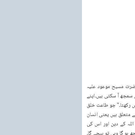
468 کہ گویا وہ اپنی فرمانبرداری کے آئینے میں اپنے محبوب حقیقی کو دیکھ رہا ہے "۔اب حضرت مسیح موعود علیہ 
الصلوۃ والسلام کے ارشادات کو آپ غور سے پڑھا کریں تو پھر آپ کو ان ارشادات کی لطیف باتیں سمجھ آ سکتی ہیں۔اپنے 
تمام وجود کو سر سے پاؤں تک ، تمام وجود کو، جو جان بیچتا ہے وہ اس میں سے کچھ بھی نہیں رکھتا۔" جو طاعت خلق 
اور خدمت خلق اور خدمت مخلوق کے لئے بنائی گئی ہے"۔پھر حقیقی نیکیاں جو ہر ایک قوت سے متعلق ہیں یعنی انسان 
کو اللہ تعالیٰ نے جتنی بھی صلاحیتیں بخشی ہیں ان تمام صلاحیتوں سے کام لیتے ہوئے وہ اللہ کے دین اور اس کی 
ہو گا وہی تو بیچے گا۔