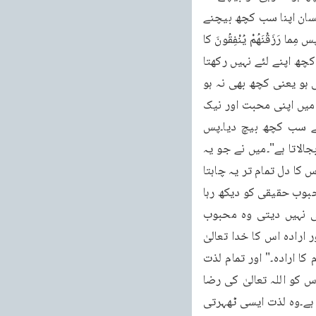
پس ایک غریب انسان بھی اسی طرح اپنا سب کچھ بیچنے والا بن جاتا ہے جس طرح ایک امیر انسان اپنا سب کچھ بیچنے 
والا بن جاتا ہے۔توفیق تو اس کی اپنی بنائی ہوئی نہیں، توفیق تو اللہ تعالیٰ سے حاصل ہوتی ہے۔پس مِما رَزَقْنَهُمْ يُنْفِقُونَ کا 
یہ معنی ہے کہ جو کچھ وہ بیچتا ہے وہ وہی کچھ ہے جو ہم نے اس کو دیا تھا اس میں سے پھر کچھ اپنے لئے نہیں رکھتا 
تمام تر پیش کر دیتا ہے۔پس اگر کسی کی قسمت میں کسی کے مقدر میں ایک کھوٹی کوڑی بھی ہو یعنی کچھ بھی نہ ہو 
تو اپنا خالی دامن لے کر اس میں خدا کی محبت اور تمناؤں سے جھولی بھر کر بظاہر خالی دامن میں اپنی محبت اور نیک 
تمناؤں کی جھولی اٹھائے ہوئے خدا کی خدمت میں حاضر ہو جاتا ہے وہ بھی وہی ہے جس نے سب کچھ بیچ دیا۔پس 
حضرت مسیح موعود علیہ الصلوۃ والسلام فرماتے ہیں " ایسے ذوق وشوق اور حضور دل سے بجالاتا ہے"۔میں نے جو یہ 
کہا تھا تمنا ئیں اور محبتیں لے کے حاضر ہوتا ہے یہ اس کا ترجمہ ہے، حضور دل سے بجالاتا ہے اس کا دل تمام تر یہ چاہتا 
ہے کہ جس حد تک خدمت ممکن ہے میں کروں۔" گویا وہ اپنی فرمانبرداری کے آئینے میں اپنے محبوب حقیقی کو دیکھ رہا 
ہے"۔اس کی فرمانبرداری کا ایک شیشہ اس کے سامنے ہے اور اس میں اسے اپنی ذات دکھائی نہیں دیتی وہ محبوب 
دکھائی دیتا ہے جس کی خاطر اس نے اپنی ساری زندگی کو ایک نئی صورت میں ڈھال دیا۔" اور ارادہ اس کا خدا تعالیٰ 
کے ارادے سے ہم رنگ ہو جاتا ہے "۔جو اللہ کا ارادہ وہی اس کا ارادہ، جو مالک کا ارادہ وہی غلام کا ارادہ۔" اور تمام لذت 
اس کی فرمانبرداری میں ٹھہر جاتی ہے "۔اب یہ لفظ " ٹھہر جاتی ہے " قابل غور ہے۔فرمایا کہ اس کو اللہ تعالیٰ کی رضا 
میں ایسی لذت نہیں ملتی کہ جو آئے اور چلی جائے وہ لذت اس کے دل میں پناہ گزین ہو جاتی ہے۔وہ لذت ایسی ٹھہرتی 