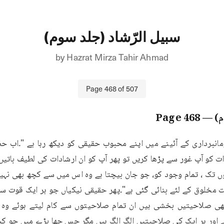
سبیل الرّشاد (جلد سوم)
by
Hazrat Mirza Tahir Ahmad
Page
468
of
507
م)
— Page
468
اور ہر ایک کی صلاحیتیں الگ الگ ہیں مگر جس چھا بڑے میں جو کچھ 