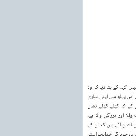
465 آپ نے یہ آزمائش کی اس آزمائش میں آپ مارے جائیں گے۔پس قرآن کریم نے انهُ لَكُمْ عَدُوّ مبین کہہ کے بتا دیا کہ وہ 
تو تاک میں بیٹھا ہے۔شیطان کو تو ذرہ بھی تم نے موقع دیا تو وہ تمہیں اچک کے لے جائے گا۔پس اس پہلو سے اپنی ساری 
زندگی کی ، اپنے لحد لحد کی حفاظت ضروری ہو جاتی ہے۔فَإِنْ زَلَلْتُم اگر تم ڈگمگائے بعد اس کے کہ کھلے کھلے نشان 
ت والا اور بزرگی والا ہے۔
احمدیوں کے لئے اس میں خصوصیت سے یہ سبق ہے کہ ان کے پاس اس کثرت سے اس دور میں نشان آئے ہیں کہ ان کے 
ڈگمگانے کا کوئی جواز باقی نہیں رہا۔آئے دن اللہ تعالیٰ اپنے تازہ نشان آپ کو دکھاتا ہے اور اس کے باوجوداگر خدانخواستہ 