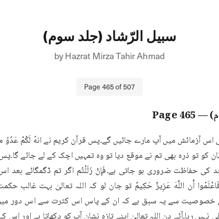
سبیل الرّشاد (جلد سوم)
by
Hazrat Mirza Tahir Ahmad
Page
465
of
507
م)
— Page
465
َمُوا أَن اللَّهَ عَزِيزٌ حَكِيمٌ تو جان لو کہ اللہ تعالیٰ بہت غالب حکم