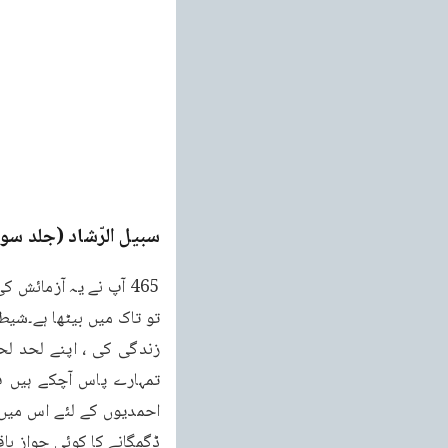
سبیل الرّشاد (جلد سو
تمہارے پاس آچکے ہیں فَاعْل