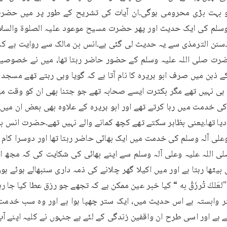
"لعَلكَ تُرزَقُ به “ کیا خبر عین ممکن ہے کہ تجھے جو رزق عطا کیا جا 