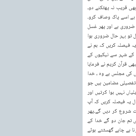
عادتیں، ایسی بے ہودہ حرکات اپنے ہاتھوں کو دھوؤ۔یعنی ان سے حرام کمائی کھانے کے تصور بھی قریب نہ پھٹکنے دو، 
 ہے اسے پاک وصاف کرو۔
غلط تو جہات نہ کرو۔پاک چیزوں کی طرف توجہ رکھو۔یہ وضو ہے جو اس پاک تبدیلی کے لئے ضروری ہے اور پھر غسل 
کی تو فیق اگر ملے اور وہ لازما ملنی چاہئے تو کم سے کم اسلام میں داخل ہوتے وقت ایک غسل تو بہر حال ضروری ہوا 
کرتا ہے اور وہ نسل ہر انسان کو کرنا ہوگا اور آج کا دن ڈوبے نہ جب تک آپ یہ غسل نہ کر لیں۔یہ فیصلہ کریں کہ ہم نے 
اپنے بدن کو پاک صاف کر کے خدا کے حضور پیش کرنا ہے۔گند لے کر حاضر نہیں ہونا۔بُرائیوں کے شہر سے نیکیوں کے 
شہر کی طرف حرکت شروع کر دیں اگر اچھی مجلس ہو تو وہاں صاف ستھرا ہونا ضروری ہے تبھی قرآن کریم نے فرمایا 
خُذُوا زِينَتَكُمْ عِندَ كُلِّ مَسْجِدٍ كم مسجدوں میں جاتے تو ہو مگر زینت لے کر جایا کرو، پاک لوگوں کی مجلس ہے وہ ، خدا 
والوں کی صحبت میں جا رہے ہو اس لئے نہ صرف صاف ستھرے ہو کے بلکہ سچ کر جایا کرو تو تفصیلی مضامین ہیں جو 
تبدیلی یعنی روحانی تبدیلی کو پیدا کرنے کے لئے سمجھنے ضروری ہیں۔کہ چٹکیوں میں تبدیلیاں نہیں ہوا کرتیں اور 
محض نمازیں پڑھ جانے سے بھی تبدیلیاں نہیں ہوں گی۔یہ سارے مضامین سمجھیں اور اس سال یہ فیصلہ کریں کہ آپ 
اللہ تعالیٰ کے فضل کے ساتھ برائیوں کے شہر کو چھوڑ کر نیکیوں کے شہر کی طرف حرکت شروع کر دیں گے۔پھر 
حضرت محمد مصطفی صلی اللہ علیہ وعلی آلہ وسلم آپ کو یقین دلاتے ہیں کہ جس حال میں تم جان دو گے خدا کے 
حضور مقبول انجام ہوگا اور خدا کی رضا پر جان دو گے مگر لازما نیکیوں کی طرف حرکت کرنا ہے چاہے گھسٹتے ہوئے 