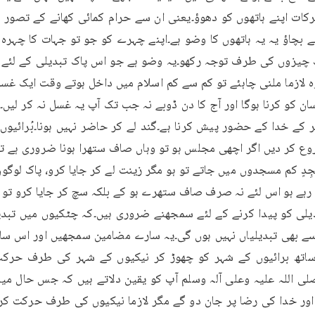
ے بچاؤ یہ یہ ہاتھوں کا وضو ہے۔اپنے چہرے کو جو تو جہات کا چہرہ