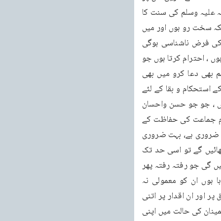
اثر انداز ہیں، اس کی طبیعت پر ایک چھاپ لگ گئی ہے۔یہ خیال کر لینا کہ حضور اکرم صلی اللہ علیہ وسلم کی سنت کا 
حوالہ دے کر اچانک اس کو نرم رو بنا دو گے یہ ممکن نہیں ہے۔لیکن اگر وہ یہ کہے کہ میں چونکہ سخت رو ہوں اور میں 
نے اپنے ماں باپ سے یہ سختیاں سیکھی ہوئی ہیں اس لئے مجھے حوالہ نہ دوسنت کا یہ اس کی فرض ناشناسی ہوگی 
بلکہ گستاخی اور بدتمیزی ہوگی۔اس کا صرف یہ کام ہے کہ وہاں میں نے سن لیا ، میں ادب کرتا ہوں ، احترام کرتا ہوں جو 
تم نے حوالہ دیا ہے بہت بڑا ہے۔میری مجال نہیں ہے کہ اس کے خلاف کچھ کہہ سکوں مگر تم بھی دعا کرو میں بھی 
کوشش کروں گا کہ آئندہ اس پہلو سے بہتر نمونہ دکھاسکوں۔نظام جماعت کی حفاظت اور اس کے استحکام و بقا کے لئے 
حسن واحسان کے تقاضے پورے کرنا ضروری ہے پس جو جو فرائض جس جس پر عائد ہوتے ہیں ، جو جو حسن واحسان 
کے تقاضے جس جس پر عائد ہوتے ہیں ان کی کوشش کرنا اور دیانتداری سے کوشش کرنا نظام جماعت کی حفاظت کے 
لئے اور اس کے استحکام کے علاوہ اس کی بقاء اور ہمیشہ ہمیش کے لئے جاری رکھنے کے لئے بڑا ضروری ہے، بہت ضروری 
ہے۔یہ باریک پہلو ہیں جن کے اندر نظام جماعت کی جان مضمر ہے۔ان باریک پہلوؤں سے نظر اٹھائیں گے تو اسی حد تک 
نظام جماعت بیمار پڑنا شروع ہو جائے گا۔اس کے اندر ایسی کمزوریوں کی علامتیں ظاہر ہو جائیں گی جو رفتہ رفتہ پھر 
ایسے نظاموں کو پارہ پارہ کر دیا کرتی ہیں۔تو میں جن باتوں کی طرف آپ کو توجہ دلا رہا ہوں ان کو معمولی نہ 
سمجھیں۔میری نظر آئندہ لمبے عرصے تک ہے۔میری یہ تمنا ہے کہ جماعت احمد یہ ان اعلیٰ اخلاق پر اور ان اقدار پر اتنی 
مضبوطی سے قائم ہو جائے کم سے کم ان اقدار پر جو نظام جماعت کے لئے لازم ہے کہ پھر ہم اطمینان کی حالت میں اپنی 