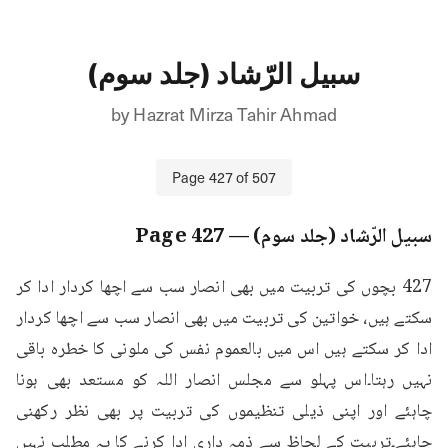
سبیل الرّشاد (جلد سوم)
by
Hazrat Mirza Tahir Ahmad
Page
427
of
507
سبیل الرّشاد (جلد سوم)
— Page
427
427 بچوں کی تربیت میں بھی انصار سب سے اچھا کردار ادا کر 
سکتے ہیں، خواتین کی تربیت میں بھی انصار سب سے اچھا کردار 
ادا کر سکتے ہیں اس میں بالعموم نفس کی ملونی کا خطرہ باقی 
نہیں رہتا۔اس پہلو سے مجلس انصار اللہ کو مستعد بھی ہونا 
چاہئے اور اپنی ذیلی تنظیموں کی تربیت پر بھی نظر رکھنی 
چاہئے۔تربیت کے لحاظ سے ذمہ داری ادا کرنے کا یہ مطلب نہیں 