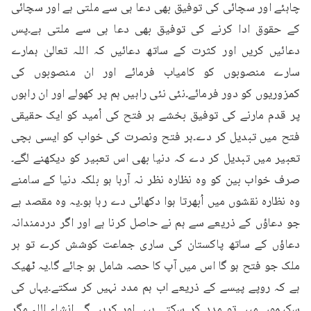
چاہئے اور سچائی کی توفیق بھی دعا ہی سے ملتی ہے اور سچائی 
کے حقوق ادا کرنے کی توفیق بھی دعا ہی سے ملتی ہے۔پس 
دعائیں کریں اور کثرت کے ساتھ دعائیں کہ اللہ تعالیٰ ہمارے 
سارے منصوبوں کو کامیاب فرمائے اور ان منصوبوں کی 
کمزوریوں کو دور فرمائے۔نئی نئی راہیں ہم پر کھولے اور ان راہوں 
پر قدم مارنے کی توفیق بخشے ہر فتح کی اُمید کو ایک حقیقی 
فتح میں تبدیل کر دے۔ہر فتح ونصرت کی خواب کو ایسی بچی 
تعبیر میں تبدیل کر دے کہ دنیا بھی اس تعبیر کو دیکھنے لگے۔
صرف خواب بین کو وہ نظارہ نظر نہ آرہا ہو بلکہ دنیا کے سامنے 
وہ نظارہ نقشوں میں اُبھرتا ہوا دکھائی دے رہا ہو۔یہ وہ مقصد ہے 
جو دعاؤں کے ذریعے سے ہم نے حاصل کرنا ہے اور اگر دردمندانہ 
دعاؤں کے ساتھ پاکستان کی ساری جماعت کوشش کرے تو ہر 
ملک جو فتح ہو گا اس میں آپ کا حصہ شامل ہو جائے گا۔یہ ٹھیک 
ہے کہ روپے پیسے کے ذریعے اب ہم مدد نہیں کر سکتے۔یہاں کی 
سکیموں میں تو مدد کر سکتے ہیں اور کریں گے انشاء اللہ۔مگر 