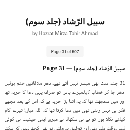
سبیل الرّشاد (جلد سوم)
by
Hazrat Mirza Tahir Ahmad
Page
31
of
507
سبیل الرّشاد (جلد سوم)
— Page
31
31 چند منٹ بھی میسر نہیں آتے تھے۔ادھر ملاقاتیں ختم ہوئیں 
ادھر جا کر خطاب کیا۔میرے پاس تو صرف یہی دعا کا حربہ تھا 
اور میں سمجھتا تھا کہ یہ اتنا بڑا حربہ ہے کہ اس کے بعد مجھے 
فکر ہی نہیں رہتی تھی میں دعا کرتا تھا کہ اللہ میاں! تیرے کام 
کیلئے نکلا ہوں تو نے ہی سکھانا ہے میری اپنی حیثیت ہی کوئی 
نہیں۔وقت ملتا بھی اور توفیق نہ ملتی تو بھی کچھ نہیں کر سکتا 