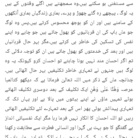
سے مستغنی ہو سکتے ہیں۔وہ سمجھتے ہیں اگلے وقتوں کے ہیں 
یہ لوگ ، پیچھے رہ گئے چھوڑ و پرے، ہماری زندگیاں ہماری آنکھوں 
کے سامنے ہیں اور ان کو بوجھ محسوس کرتے ہیں۔پس وہ لوگ 
جو ماں باپ کی ان قربانیوں کو بھول جاتے ہیں جو چاہے وہ اپنے 
نفس کی تسکین کی خاطر ہی کرتے ہیں۔مگر بہر حال قربانیاں 
ہیں اور بعد کی خدمتوں کو بھول جاتے ہیں ان کو توجہ دلائی کہ 
تم اگر احسان مند نہیں ہونا چاہتے تو احسان کرو کیونکہ یہ وہ 
لوگ ہیں جنہوں نے تمہاری خاطر تکلیفیں بہر حال اٹھائی ہیں۔
چنانچہ ماں کے ذکر میں اللہ تعالیٰ فرماتا ہے کہ دیکھو کتالمبا 
عرصہ وَهُنَّا عَلَى وَهْنٍ ایک تکلیف کے بعد دوسری تکلیف اٹھاتے 
ہوئے تمہیں ماؤں نے اپنے بیٹوں میں پالا ہے اور یہاں تک کہ 
تمہاری پیدائش ہوئی پھر اس کے بعد تمہارے لئے تکلیفیں اٹھاتی 
رہیں تو اللہ احسان کا انکار نہیں فرما رہا مگر ایک نفسیاتی انداز 
ہے گفتگو کا جو بہت ہی گہرا اور انسانی فطرت سے مطابقت رکھتا 
ہے۔بجائے یہ کہنے کے کہ اے بچے ، اے لڑکے تو اپنے ماں باپ کا 