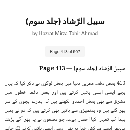
سبیل الرّشاد (جلد سوم)
by
Hazrat Mirza Tahir Ahmad
Page
413
of
507
سبیل الرّشاد (جلد سوم)
— Page
413
413 بعض دفعہ مغربی دنیا میں بعض لوگوں نے ذکر کیا کہ یہاں 
بچے ایسی ایسی باتیں کرتے ہیں اور بعض دفعہ خطوں میں 
مشرق سے بھی بعض احمدی لکھتے ہیں کہ ہمارے بچوں کے سر 
پھر گئے ہیں وہ بدتمیزی سے باتیں بھی کرتے ہیں کہ تم نے ہمیں 
پیدا کیا تمہارا کیا احسان ہے۔یہ جو مضمون ہے یہ پھر آگے بڑھتا 
ہے۔پھر ایسے سرکش خدا پر بھی ایسی ایسی باتیں کرنے لگ جاتے 