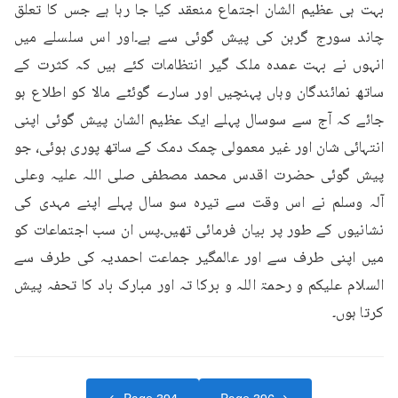
بہت ہی عظیم الشان اجتماع منعقد کیا جا رہا ہے جس کا تعلق 
چاند سورج گرہن کی پیش گوئی سے ہے۔اور اس سلسلے میں 
انہوں نے بہت عمدہ ملک گیر انتظامات کئے ہیں کہ کثرت کے 
ساتھ نمائندگان وہاں پہنچیں اور سارے گوئٹے مالا کو اطلاع ہو 
جائے کہ آج سے سوسال پہلے ایک عظیم الشان پیش گوئی اپنی 
انتہائی شان اور غیر معمولی چمک دمک کے ساتھ پوری ہوئی، جو 
پیش گوئی حضرت اقدس محمد مصطفی صلی اللہ علیہ وعلی 
آلہ وسلم نے اس وقت سے تیرہ سو سال پہلے اپنے مہدی کی 
نشانیوں کے طور پر بیان فرمائی تھیں۔پس ان سب اجتماعات کو 
میں اپنی طرف سے اور عالمگیر جماعت احمدیہ کی طرف سے 
السلام علیکم و رحمۃ اللہ و برکا تہ اور مبارک باد کا تحفہ پیش 
کرتا ہوں۔