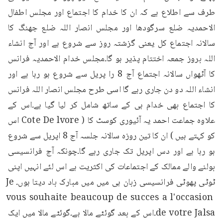
طرف سے اطلاع ہے کہ ان کا خدام کا اجتماع اور مجلس اطفال 
الاحمدیہ ضلع سرگودھا اور مجلس انصار اللہ ضلع جھنگ کا 
سالانہ اجتماع کل یعنی گزشتہ روز سے شروع ہے اور آج انشاء 
اللہ بروز جمعہ اختتام پذیر ہو گا۔مجلس خدام الاحمدیہ فرانس 
کا آٹھواں سالانہ اجتماع آج 8 را پریل سے شروع ہو رہا ہے اور 
انشاء اللہ دو دن جاری رہے گا اسی طرح مجلس انصار اللہ فرانس 
کا اجتماع بھی خدام ہی کے ساتھ شامل کر لیا گیا ہے۔اس کے 
علاوہ جماعت احمد یہ آئیوری کوسٹ کا ( Cote De lvore اس 
کو کہتے ہیں ) ان کا تین روزہ سالانہ جلسہ آج 8 اپریل سے شروع 
ہو رہا ہے اور دس اپریل تک جاری رہے گا۔چونکہ آج فرانسیسی 
بولنے والے ممالک کے اجتماعات کی اکثریت ہے اس لئے انہیں اپنی 
ٹوٹی پھوٹی فرانسیسی زبان ہی میں میں مبارک باد دیتا ہوں۔Je 
vous souhaite beaucoup de succes a l'occasion 
de votre Jalsa۔اس کے بعد گوئٹے مالا ہے۔گوئٹے مالا میں ایک 