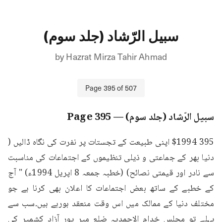
سبیل الرّشاد (جلد سوم)
by
Hazrat Mirza Tahir Ahmad
Page
395
of
507
سبیل الرّشاد (جلد سوم)
— Page
395
395 $1994 اپنی طبیعت کے تجستات پر نفرت کی نگاہ ڈالیں ( 
دنیا بھر کے جماعتی و ذیلی تنظیموں کے اجتماعات کی مناسبت 
سے نادر اور قیمتی نصائح) (خطبہ جمعہ 8 اپریل 1994ء) " آج 
کے خطبے کے ساتھ بعض اجتماعات کا اعلان بھی کرنا ہے جو 
مختلف دنیا کے ممالک میں اس وقت منعقد ہورہے ہیں۔سب سے 
پہلے تو مجلس خدام الاحمدیہ ضلع میر پور آزاد کشمیر کی 