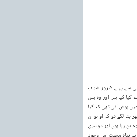
385 کر لڑا کرتی ہیں اور ویسا نہیں لڑا جاتا۔ہمارے ہندوستان میں بعض غیر مسلم قو میں لڑائی سے پہلے ضرور شراب 
پیا کرتی تھیں۔کیونکہ شراب کے نشے میں آکر ان کو اپنے خطروں کا پتہ نہیں لگتا تھا کہ خطرے کیا کیا ہیں اور وہ بس 
ایک دھکے کے ساتھ زور سے داخل ہو جاتے تھے میدانِ جنگ میں جتنے مارے گئے مارے گئے۔بعد میں ہوش آتی تھی کہ کیا 
واقعہ ہو گیا ہے۔تو اس لئے علم کے نتیجے میں خوف پیدا ہوتا ہے تو جب آپ ذکر کریں گے تو پھر پتا لگے تو کہ او ہو ان 
باتوں سے میں تو غافل رہا ہوں۔ان میں مجھ سے کوتاہیاں ہوئی ہیں اور ان معاملوں میں میں مجرم بن رہا ہوں اور دوسری 
طرف علم محبت پیدا کرتا ہے۔جب اللہ کے حوالے سے آپ زندگی گزارتے ہیں۔تو آپ کے دل میں بے پناہ محبت اس وجود 