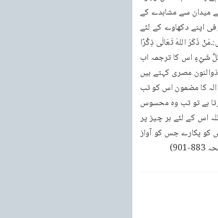
کی پیدا ہوتی ہے جس نے آپ کی خاطر یہ سب کچھ کیا ہے۔تو جب واسطی نے یہ کہا کہ غفلت کے میدان سے مشاہدے کے 
میدان میں نکلو تو بالکل درست کہا ہے۔اور یہ ایک محض سہانا ایسا کلام نہیں جس طرح صوفی اپنے دکھاوے کے لئے 
بنالیتے ہیں گھڑ لیتے ہیں ایک صاحب تجر بہ صاحب مشاہدہ کا کلام ہے۔ذوالنون مصری کہتے ہیں:۔مَنْ ذَكَرَ اللهَ تَعَالَى ذِكْرًا 
عَلَى الْحَقِيقَةِ نَسِيَ فِي جَنْبِ ذِكْرِهِ كُلَّ شَيْءٍ وَ حَفِظَ اللَّهِ تَعَالَى عَلَيْهِ كُلَّ شَيْءٍ وَ كَانَ لَهُ حِفْظًا عَنْ كُلَّ شَيْءٍ اس کا ترجمہ اب 
میں پڑھ دیتا ہوں لیکن اس مضمون کو انشاء اللہ آئندہ خطبے میں بیان کروں گا۔وقت نہیں رہا۔ذوالنون مصری کہتے ہیں 
کہ جس نے اللہ تعالیٰ کو یا دکیا فی الحقیقت ذکر کیا۔وہ ذکر ہر دوسری یا د کو مٹادیتا، یعنی لا الہ کا مضمون اس کو تب 
سمجھ آتا ہے جب الا اللہ کی حقیقت پر غور کرے اور جب اللہ کی حقیقت پر فی الواقعہ غور کرتا ہے تو تب وہ محسوس 
کرتا ہے کہ ارد گرد کوئی بھی باقی نہیں رہا۔سب مٹ گئے وہ اکیلا وہی اور خدا رہ گیا ہے اور اللہ اس کے لئے ہر چیز پر 
اس کا محافظ بن جاتا ہے۔جب غیر اللہ کے سہارے ٹوٹ گئے ، کوئی رہا ہی نہیں میدان میں جس کو پکارے جس کو آواز 