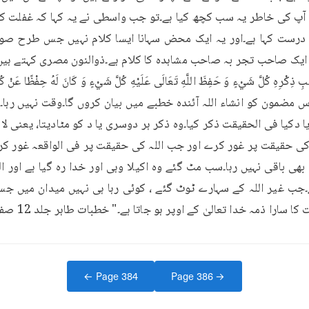
ا ذمہ خدا تعالیٰ کے اوپر ہو جاتا ہے۔" خطبات طاہر جلد 12 صفحہ 883-901)
← Page
384
Page
386
→