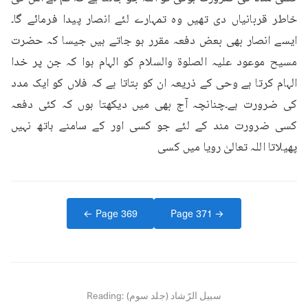
خاطر قربانیاں دی تھیں وہ تمہارے لئے انصار پیدا فرمائے گا۔
ایسے انصار بھی بعض دفعہ مقرر ہو جاتے ہیں جیسا کہ حضرت 
مسیح موعود علیہ الصلوۃ والسلام کو الہام ہوا کہ جن پر خدا 
الہام کرتا ہے وحی کے ذریعہ ان کو بتاتا ہے کہ فلاں کو ایک مدد 
کی ضرورت ہے۔چنانچہ آج بھی میں دیکھتا ہوں کہ کئی دفعہ 
کسی ضرورت مند کے لئے جو کسی اور کے سامنے ہاتھ نہیں 
پھیلاتا اللہ تعالیٰ رویا میں کسی
← Page
369
Page
371
→
سبیل الرّشاد (جلد سوم)
Reading: