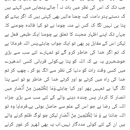
جب تک کہ اس کی نظر میں بات نہ آ جائے۔پنجابی میں کہتے ہیں 
کہ دستے پتر دامنہ کیہ چمنا مائیں بھی کہتی ہیں کہ اگر بیٹے کو 
پتا ہی نہیں لگا کہ کس نے منہ چوما ہے تو کیا فائدہ چومنے کا۔
جہاں تک اپنے اظہار محبت کا تعلق ہے چومنا ایک طبعی فعل ہے 
لیکن اس کے مقابل پر بھی تو ایک جواب چاہئے۔پس اللہ فرماتا ہے 
کہ تم اگر خدا کی خاطر کرو گے تو تمہارے لئے سب سے بڑی 
خوشخبری یہ ہے کہ اللہ کو پتا ہے۔کوئی قربانی کسی اندھیرے 
میں کسی وقت رات کو دنیا کی نظر سے الگ ہو کر ، چھپ کر تم 
خدا کی راہ میں کرتے ہو اور کرتے خدا کی خاطر ہو تو اسے پتا 
لگ گیا ہے تمہیں پھر اور کیا چاہئے۔وَمَا لِلظَّلِمِينَ مِنْ أَنْصَارِ میں 
انصار کا کردار پس چندہ دینے والے کے لئے سب سے بڑی جزاء 
اللہ کی رضا ہے جو اس کے علم سے حاصل ہوتی ہے۔فرمایا وہ تو 
اللہ جانتا ہے وَ مَا لِلظَّلِمِينَ مِنْ اَنْصَارٍ لیکن جو لوگ ظلم کرنے والے 
ہیں ان کے لئے کوئی مددگار نہیں۔اب یہ بھی ٹھہر کر غور کرنے 