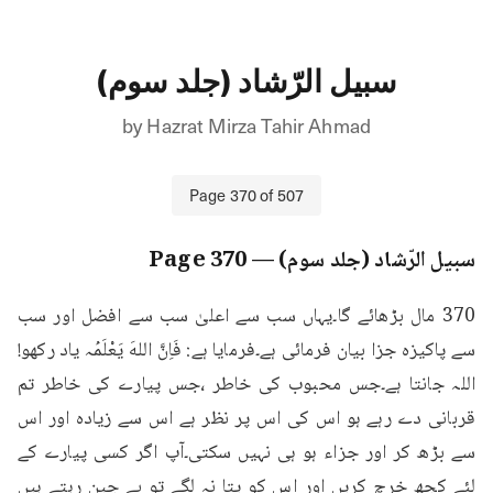
سبیل الرّشاد (جلد سوم)
by
Hazrat Mirza Tahir Ahmad
Page
370
of
507
سبیل الرّشاد (جلد سوم)
— Page
370
370 مال بڑھائے گا۔یہاں سب سے اعلیٰ سب سے افضل اور سب 
سے پاکیزہ جزا بیان فرمائی ہے۔فرمایا ہے: فَاِنَّ اللهَ يَعْلَمُہ یاد رکھو! 
اللہ جانتا ہے۔جس محبوب کی خاطر ،جس پیارے کی خاطر تم 
قربانی دے رہے ہو اس کی اس پر نظر ہے اس سے زیادہ اور اس 
سے بڑھ کر اور جزاء ہو ہی نہیں سکتی۔آپ اگر کسی پیارے کے 
لئے کچھ خرچ کریں اور اس کو پتا نہ لگے تو بے چین رہتے ہیں 