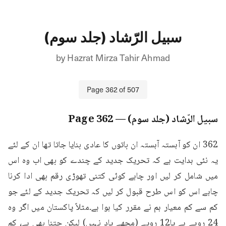
سبیل الرّشاد (جلد سوم)
by
Hazrat Mirza Tahir Ahmad
Page
362
of
507
سبیل الرّشاد (جلد سوم)
— Page
362
362 ان کو آہستہ آہستہ ان باتوں کا عادی بنایا جاتا تھا ان کے لئے 
یہ نئی ہدایت ہے کہ تحریک جدید کے چندے کو بھی اب وہ اس 
میں شامل کر لیں اور چاہے کوئی کتنی تھوڑی رقم بھی ادا کرنا 
چاہے اس کو اس طرح قبول کر لیں کہ تحریک جدید کے لئے جو 
کم سے کم معیار ہم نے مقرر کیا ہوا ہے۔مثلاً پاکستان میں اگر وہ 
24 روپے ہے پا12 روپے (مجھے یاد نہیں) لیکن جتنا بھی ہے، کم 