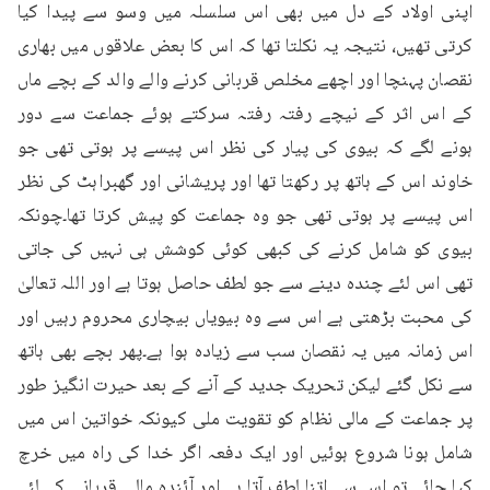
اپنی اولاد کے دل میں بھی اس سلسلہ میں وسو سے پیدا کیا 
کرتی تھیں، نتیجہ یہ نکلتا تھا کہ اس کا بعض علاقوں میں بھاری 
نقصان پہنچا اور اچھے مخلص قربانی کرنے والے والد کے بچے ماں 
کے اس اثر کے نیچے رفتہ رفتہ سرکتے ہوئے جماعت سے دور 
ہونے لگے کہ بیوی کی پیار کی نظر اس پیسے پر ہوتی تھی جو 
خاوند اس کے ہاتھ پر رکھتا تھا اور پریشانی اور گھبراہٹ کی نظر 
اس پیسے پر ہوتی تھی جو وہ جماعت کو پیش کرتا تھا۔چونکہ 
بیوی کو شامل کرنے کی کبھی کوئی کوشش ہی نہیں کی جاتی 
تھی اس لئے چندہ دینے سے جو لطف حاصل ہوتا ہے اور اللہ تعالیٰ 
کی محبت بڑھتی ہے اس سے وہ بیویاں بیچاری محروم رہیں اور 
اس زمانہ میں یہ نقصان سب سے زیادہ ہوا ہے۔پھر بچے بھی ہاتھ 
سے نکل گئے لیکن تحریک جدید کے آنے کے بعد حیرت انگیز طور 
پر جماعت کے مالی نظام کو تقویت ملی کیونکہ خواتین اس میں 
شامل ہونا شروع ہوئیں اور ایک دفعہ اگر خدا کی راہ میں خرچ 
کیا جائے تو اس سے اتنا لطف آتا ہے اور آئندہ مالی قربانی کے لئے 