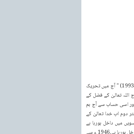
358 تحریک جدید کے دفتر اول اور دفتر چہارم کی ذمہ دارانصار اللہ ہے خطبہ جمعہ 5 نومبر 1993) " آج میں تحریک 
جدید کے سالِ نو کے آغاز کا اعلان کرتا ہوں۔1934 ء سے جب سے تحریک جدید قائم ہوئی ہے آج اللہ تعالیٰ کے فضل کے 
ساتھ اس پر 59 سال پورے ہوتے ہیں اور اب تحریک جدید ساٹھویں سال میں داخل ہو رہی ہے اور اسی حساب سے آج ہم 
دفتر اول کے ساٹھویں سال میں داخل ہوں گے۔دفتر دوم میں 49 سال پورے ہو چکے ہیں اور دفتر دوم اب خدا تعالیٰ کے 
فضل سے پہچاسویں سال میں داخل ہو گا۔دفتر سوم کے 28 سال پورے ہو چکے ہیں اور انتیسویں میں داخل ہورہا ہے 
دفتر چہارم کے آٹھ سال پورے ہو چکے ہیں اور اب خدا تعالیٰ کے فضل کے ساتھ نویں سال میں داخل ہورہا ہے۔1946 ء سے 