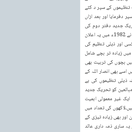
حضرت مصلح موعود رضی اللہ تعالیٰ عنہ نے اس کے مختلف دفاتر خصوصیت کے ساتھ مختلف تنظیموں کے سپر د کئے 
تھے۔چنانچہ 1946 ء میں دفتر اول کو حضرت مصلح موعود رضی اللہ عنہ نے انصار اللہ کے سپر دفرمایا اور بعد ازاں 
دفتر دوم کو 18 / جنوری 1950ء کو خدام الاحمدیہ کے سپرد کیا۔آپ کے الفاظ یہ تھے : تحریک جدید دفتر دوم کی 
مضبوطی کا کام اس سال میں نے خدام الاحمدیہ کے سپرد کیا ہے۔“ دفتر سوم کے متعلق میں نے 1982ء میں یہ اعلان 
کیا تھا کہ یہ کام میں خصوصیت سے لجنہ اماءاللہ کے سپر د کرتا ہوں اور دفتر چہارم کو کسی اور ذیلی تنظیم کی 
خصوصی تحویل میں دینے کا تو کوئی اعلان نہیں ہوا لیکن چونکہ یہ آخری دفتر تھا اور اس میں زیادہ تر بچے شامل 
تھے۔اس لئے یہ خود بخودانصار اللہ کے ساتھ ہی منسلک ہو گیا کیونکہ انصار اللہ کی تربیت میں بچوں کی تربیت بھی 
خصوصیت سے داخل ہے۔بہر حال اگر پہلے با قاعدہ اعلان نہیں بھی ہوا تو اس اعلان کے ذریعہ میں اسے بھی انصار اللہ کے 
سپرد کرتا ہوں۔نو مبائعین کو تحریک جدید کے چندے میں شامل کرنے کی ذمہ داری متعلقہ ذیلی تنظیموں کی ہے 
1970 ء میں حضرت خلیفتہ امسح الثالث نے ایک اور بھی تحریک فرمائی اور وہ یہ تھی کہ نومبائعین کو تحریک جدید 
میں شامل کرنے کی ذمہ داری انصار اللہ پر ہوگی۔اس پہلو سے یہ اعلان آج کے حالات میں تو ایک غیر معمولی اہمیت 
اختیار کر جاتا ہے کیونکہ خدا تعالیٰ کے فضل کے ساتھ بہت بڑی تعداد میں نئے احمدی بن رہے ہیں۔لاکھوں کی تعداد میں 
غیر قوموں سے غیر مذاہب سے احمدیت میں داخل ہو رہے ہیں اور یہ رفتار آئندہ انشاء اللہ تعالیٰ اور بھی زیادہ تیزی کے 
ساتھ ترقی کرے گی اور بڑھتی چلی جائے گی۔اس پہلو سے میں سمجھتا ہوں کہ انصار اللہ پر یہ ساری ذمہ داری عائد 