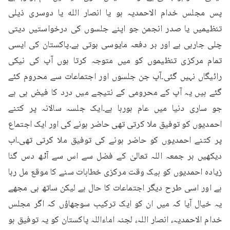
پس مجلس خدام الاحمدیہ ہو یا انصار الله یا دوسری ذیلی 
تنظیمیں یا صدر انجمن جو اپنے جلسوں کی درخواستیں دیتی 
چلی جارہی ہے اور ہر دفعہ مایوسی ہوتی ہے۔پاکستان کی ایسی 
تمام مرکزی تنظیموں کو میں متوجہ کرتا ہوں آپ کی نیکی 
رائیگاں نہیں گئی۔آپ جن جلسوں اور اجتماعات سے محروم کئے 
گئے ہیں یہ آپ کے محرومی کے نتیجے میں درد کا فیض ہی ہے 
جو ساری دنیا میں عام ہورہا ہے۔ایک جلسہ سالانہ پر کتنے 
احمدیوں کو توفیق ملا کرتی تھی حاضر ہونے کی اور ایک اجتماع 
پر کتنے احمدیوں کو حاضر ہونے کی توفیق ملا کرتی تھی۔اب 
دیکھیں ہر جمعہ اللہ تعالیٰ کے فضل سے اس سے آٹھ دس گنا 
زیادہ احمدیوں کو بیک وقت مرکزی خطابات سنے کا موقع مل رہا 
ہے اور اسی طرح دیگر اجتماعات کا حال ہے لیکن ساتھ ہی مجھے 
یہ خیال آیا کہ میں ان کو ایک ترکیب سوجھاؤں کہ اگر مجلس 
خدام الاحمدیہ، انصار اللہ، لجنہ اماءاللہ پاکستان کو یہ توفیق ہو 