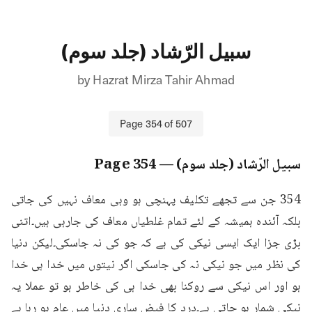
سبیل الرّشاد (جلد سوم)
by
Hazrat Mirza Tahir Ahmad
Page
354
of
507
سبیل الرّشاد (جلد سوم)
— Page
354
354 جن سے تجھے تکلیف پہنچی ہو وہی معاف نہیں کی جاتی 
بلکہ آئندہ ہمیشہ کے لئے تمام غلطیاں معاف کی جارہی ہیں۔اتنی 
بڑی جزا ایک ایسی نیکی کی ہے کہ جو کی نہ جاسکی۔لیکن دنیا 
کی نظر میں جو نیکی نہ کی جاسکی اگر نیتوں میں خدا ہی خدا 
ہو اور اس نیکی سے روکنا بھی خدا ہی کی خاطر ہو تو عملا یہ 
نیکی شمار ہو جاتی ہے۔درد کا فیض ساری دنیا میں عام ہو رہا ہے 