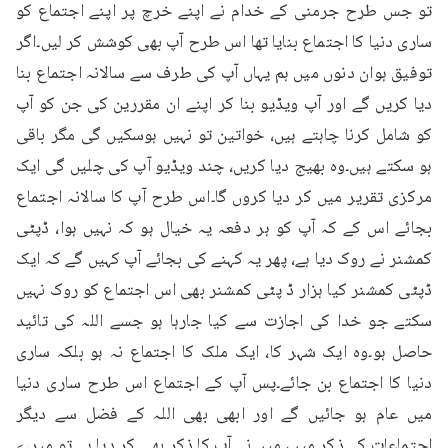
تو جس طرح جرمنی کے خدام نے اپنے خرچ پر اپنے اجتماع کو 
ساری دنیا کا اجتماع بنایا تھا اس طرح آپ بھی کوشش کر لیں۔اگر 
توفیق ہوان دنوں میں ہم یہاں آپ کی طرف سے سالانہ اجتماع بنا 
دیا کریں گے اور آپ ویڈیو بنا کر اپنے ان مقررین کی جن کو آپ 
کو شامل کرنا چاہتے ہیں، خواتین تو نہیں ہوسکیں گی مگر باقی 
ہو سکتے ہیں۔وہ بھیج دیا کریں، چند ویڈیو آپ کی چلیں گی ایک 
مرکزی تقریر میں کر دیا کروں گا۔اس طرح آپ کا سالانہ اجتماع 
بجائے اس کے کہ آپ کو ہر دفعہ یہ خیال ہو کہ نہیں ہوا، ڈپٹی 
کمشنر نے روک دیا ہے، پھر یہ کہنے کی بجائے آپ کہیں گے کہ ایک 
ڈپٹی کمشنر کیا ہزار ڈ پٹی کمشنر بھی اس اجتماع کو روک نہیں 
سکتے جو خدا کی اجازت سے کیا جارہا ہو جسے اللہ کی تائید 
حاصل ہو۔وہ ایک شہر کا، ایک ملک کا اجتماع نہ ہو بلکہ ساری 
دنیا کا اجتماع بن جائے۔پس آپ کے اجتماع اس طرح ساری دنیا 
میں عام ہو جائیں گے اور ابھی بھی اللہ کے فضل سے دیگر 
اجتماعات کے ذکر میں، میں نے آپ کا ذکر بھی کر دیا ہے تو میرے 