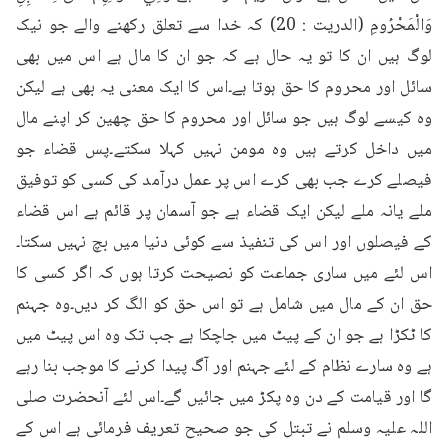
وَالْمَحْرُومِ (الدريت : 20) کہ خدا سے تعلق رکھنے والے جو نیک 
لوگ ہیں ان کا تو یہ حال ہے کہ جو ان کا مال ہے اس میں بھی 
سائل اور محروم کا حق ہوتا ہے۔اس کا ایک معنی یہ بھی ہے لیکن 
وہ کیسے لوگ ہیں جو سائل اور محروم کا حق چھین کر اپنے مال 
میں داخل کرتے ہیں وہ مومن نہیں کہلا سکتے۔پس قضاء جو 
فیصلے کرے جب بھی کرے اس پر عمل درآمد کی کسی کو توفیق 
ملے یانہ ملے لیکن ایک قضاء ہے جو آسمان پر قائم ہے اس قضاء 
کے فیصلوں اور اس کی تنفیذ سے کوئی دنیا میں بچ نہیں سکتا۔
اس لئے میں ساری جماعت کو نصیحت کرتا ہوں کہ اگر کسی کا 
حق ان کے مال میں شامل ہے تو اس حق کو الگ کر دیں۔وہ جہنم 
کا ٹکڑا ہے جو ان کے پیٹ میں جاچکا ہے جب تک وہ اس پیٹ میں 
ہے وہ سارے نظام کے لئے جہنم اور آگ پیدا کرنے کا موجب بنا رہے 
گا اور قیامت کے دن وہ پکڑ میں جائیں گے۔اس لئے آنحضرت صلی 
اللہ علیہ وسلم نے تبتل کی جو صحیح تعریف فرمائی ہے اس کے 