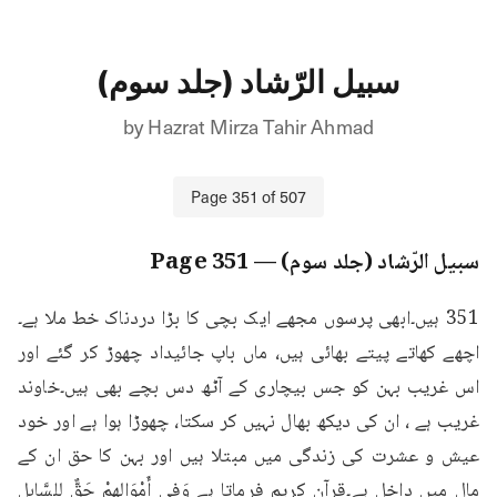
سبیل الرّشاد (جلد سوم)
by
Hazrat Mirza Tahir Ahmad
Page
351
of
507
سبیل الرّشاد (جلد سوم)
— Page
351
351 ہیں۔ابھی پرسوں مجھے ایک بچی کا بڑا دردناک خط ملا ہے۔
اچھے کھاتے پیتے بھائی ہیں، ماں باپ جائیداد چھوڑ کر گئے اور 
اس غریب بہن کو جس بیچاری کے آٹھ دس بچے بھی ہیں۔خاوند 
غریب ہے ، ان کی دیکھ بھال نہیں کر سکتا، چھوڑا ہوا ہے اور خود 
عیش و عشرت کی زندگی میں مبتلا ہیں اور بہن کا حق ان کے 
مال میں داخل ہے۔قرآن کریم فرماتا ہے وَفِي أَمْوَالِهِمْ حَقٌّ لِلسَّابِلِ 