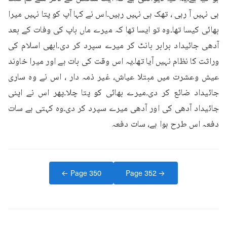
ہی نہیں آ رہی ، تھک ہی نہیں رہیں۔اس نے کہا آپ کو پتا نہیں میرا 
بھائی کیسا تھا۔وہ تو ایسا تھا کہ میرے ماں باپ کی وفات کے بعد 
آدھی جائیداد برابر بانٹ کر میرے سپرد کر دی۔ابھی اسلام کی 
وراثت کا نظام نہیں آیا تھا۔یہ اس وقت کی بات ہے اور میرا خاوند 
عیش وعشرت میں مبتلا عیاش، غیر ذمہ دار ، اس نے وہ ساری 
جائیداد ضائع کر دی۔میرے بھائی کو پتا چلا۔پھر اس نے اپنی 
جائیداد آدھی کی اور آدھی میرے سپرد کر دی۔وہ کہتی ہے سات 
دفعہ اس طرح ہوا ہے، سات دفعہ
← Page
350
Page
352
→