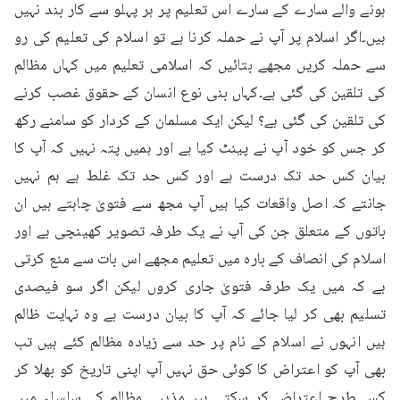
ہونے والے سارے کے سارے اس تعلیم پر ہر پہلو سے کار بند نہیں 
ہیں۔اگر اسلام پر آپ نے حملہ کرنا ہے تو اسلام کی تعلیم کی رو 
سے حملہ کریں مجھے بتائیں کہ اسلامی تعلیم میں کہاں مظالم 
کی تلقین کی گئی ہے۔کہاں بنی نوع انسان کے حقوق غصب کرنے 
کی تلقین کی گئی ہے؟ لیکن ایک مسلمان کے کردار کو سامنے رکھ 
کر جس کو خود آپ نے پینٹ کیا ہے اور ہمیں پتہ نہیں کہ آپ کا 
بیان کس حد تک درست ہے اور کس حد تک غلط ہے ہم نہیں 
جانتے کہ اصل واقعات کیا ہیں آپ مجھ سے فتویٰ چاہتے ہیں ان 
باتوں کے متعلق جن کی آپ نے یک طرفہ تصویر کھینچی ہے اور 
اسلام کی انصاف کے بارہ میں تعلیم مجھے اس بات سے منع کرتی 
ہے کہ میں یک طرفہ فتویٰ جاری کروں لیکن اگر سو فیصدی 
تسلیم بھی کر لیا جائے کہ آپ کا بیان درست ہے وہ نہایت ظالم 
ہیں انہوں نے اسلام کے نام پر حد سے زیادہ مظالم کئے ہیں تب 
بھی آپ کو اعتراض کا کوئی حق نہیں آپ اپنی تاریخ کو بھلا کر 
کس طرح اعتراض کر سکتے ہیں۔مذہبی مظالم کے سلسلہ میں 