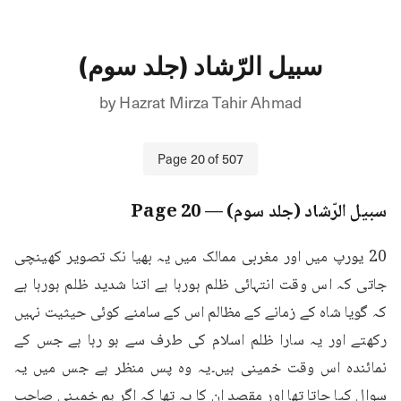
سبیل الرّشاد (جلد سوم)
by
Hazrat Mirza Tahir Ahmad
Page
20
of
507
سبیل الرّشاد (جلد سوم)
— Page
20
20 یورپ میں اور مغربی ممالک میں یہ بھیا نک تصویر کھینچی 
جاتی کہ اس وقت انتہائی ظلم ہورہا ہے اتنا شدید ظلم ہورہا ہے 
کہ گویا شاہ کے زمانے کے مظالم اس کے سامنے کوئی حیثیت نہیں 
رکھتے اور یہ سارا ظلم اسلام کی طرف سے ہو رہا ہے جس کے 
نمائندہ اس وقت خمینی ہیں۔یہ وہ پس منظر ہے جس میں یہ 
سوال کیا جاتا تھا اور مقصد ان کا یہ تھا کہ اگر ہم خمینی صاحب 