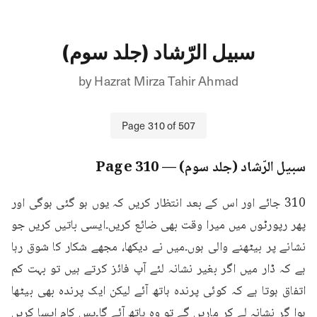
سبیل الرّشاد (جلد سوم)
by
Hazrat Mirza Tahir Ahmad
Page
310
of
507
سبیل الرّشاد (جلد سوم)
— Page
310
310 جائے اور اس کے بعد انتظار کریں کہ یوں ہو گئی ہوگی اور 
پھر رپورٹوں میں میرا وقت بھی ضائع کریں۔ایسی باتیں کریں جو 
نشانے پر بیٹھنے والی ہوں۔میں نے دیکھا، مجھے شکار کا شوق رہا 
ہے کہ ڈار میں اگر بغیر نشانہ لئے آپ فائز کرتے ہیں تو بہت کم 
اتفاق ہوتا ہے کہ کوئی پرندہ ہاتھ آئے لیکن ایک پرندہ بھی بیٹھا 
ہوا گر نشانہ لے کر ماریں گے تو وہ ہاتھ آئے گا۔پس کام ایسا کریں 