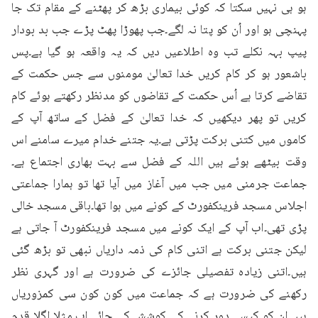
ہو ہی نہیں سکتا کہ کوئی بیماری بڑھ کر پھٹنے کے مقام تک جا 
پہنچی ہو اور اُن کو پتا نہ لگے۔جب پھوڑا پھٹ پڑے جب بد بودار 
پیپ بہہ نکلے تب وہ اطلاعیں دیں کہ یہ واقعہ ہو گیا ہے۔پس 
باشعور ہو کر کام کریں خدا تعالیٰ مومنوں سے جس حکمت کے 
تقاضے کرتا ہے اُس حکمت کے تقاضوں کو مدنظر رکھتے ہوئے کام 
کریں تو پھر دیکھیں کہ خدا تعالیٰ کے فضل کے ساتھ آپ کے 
کاموں میں کتنی برکت پڑتی ہے۔یہ جتنے خدام میرے سامنے اس 
وقت بیٹھے ہوئے ہیں اللہ کے فضل سے بہت بھاری اجتماع ہے۔
جماعت جرمنی میں جب میں آغاز میں آیا تھا تو ہمارا جماعتی 
اجلاس مسجد فرینکفورٹ کے کونے میں ہوا تھا۔باقی مسجد خالی 
پڑی تھی۔اب آپ کے ایک کونے میں مسجد فرینکفورٹ آ جاتی ہے 
لیکن جتنی برکت ہے اتنی کام کی ذمہ داریاں نبھی تو بڑھ گئی 
ہیں۔اتنی زیادہ تفصیلی جائزے کی ضرورت ہے اور گہری نظر 
رکھنے کی ضرورت ہے کہ جماعت میں کون کون سی کمزوریاں 
ہیں ان کو کیسے دور کرنے کی کوشش کی جائے۔اب مثلا اگلا قدم 