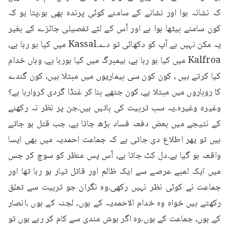
کہ نشانہ ہوا اور نشانے کے سامنے کوئی پرندہ بھی ہو۔پتا ہو کہ 
کون سامنے بیٹھا ہوا ہے اور اُس کے لئے تفصیلی جائزے کے بغیر 
یہ مکن نہیں ہے آپ کو دکھائی تو دے۔Kassal میں کیا ہو رہا ہے، 
Kalfroa میں کیا ہو رہا ہے، ہیمبرگ میں کیا ہورہا ہے، وہاں خدام 
کیا کرتے ہیں ، کون کون سی بیماریوں میں مبتلا ہیں، کون گندے 
کا روباروں میں مبتلا ہے، کون جتھے بنا کر غنڈا گردی کروارہا ہے؟ 
وغیرہ وغیرہ۔یہ سب تربیت کی باتیں ہیں۔جن پر نظر نہ رکھنے 
کے نتیجے میں بعض دفعہ فساد بڑھ جاتا ہے، جب قتل ہو جاتے 
ہیں تو پھر اطلاع دی جاتی ہے کہ جماعت احمدیہ میں بھی ایسا 
واقعہ ہو گیا ہے۔دل کٹ جاتا ہے، اُس پس منظر کو سوچ کر جس 
میں ایک لمبے عرصے سے ایک ظالم اور قاتل تیار ہو رہا تھا اور 
جماعت نے کوئی نظر نہیں رکھی۔وہ نگران جو تربیت سے تعلق 
رکھتے ہیں خواہ وہ خدام الاحمدیہ کے ہوں، لجنہ کے ہوں ،انصار 
کے ہوں، جماعت کے ہوں۔وہ اگر ہوش مندی سے کام کر رہے ہوں تو 