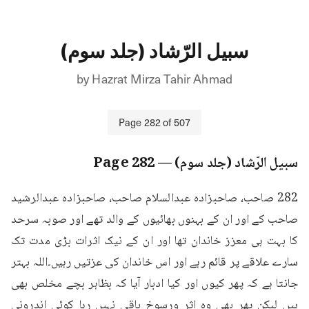
سبیل الرّشاد (جلد سوم)
by
Hazrat Mirza Tahir Ahmad
Page
282
of
507
سبیل الرّشاد (جلد سوم)
— Page
282
282 صاحب، صاحبزادہ عبدالسلام صاحب، صاحبزادہ عبدالرشید 
صاحب کے اور ان کے بہنوں بھائیوں کے والد تھے اور صوبہ سرحد 
کا بہت ہی معزز خاندان تھا اور ان کے نیک اثرات بڑی مدت تک 
سارے علاقے پر قائم رہے اور اس خاندان کی عزتیں رہیں۔اللہ بہتر 
جانتا ہے کہ پھر کیوں اور کیا ادبار آیا کہ بظاہر بچے مخلص بھی 
ہیں لیکن پھر بھی وہ اثر ورسوخ باقی نہیں رہا کوئی اندرونی 