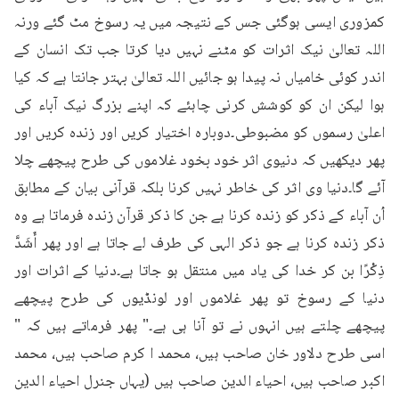
کمزوری ایسی ہوگئی جس کے نتیجہ میں یہ رسوخ مٹ گئے ورنہ 
اللہ تعالیٰ نیک اثرات کو مٹنے نہیں دیا کرتا جب تک انسان کے 
اندر کوئی خامیاں نہ پیدا ہو جائیں اللہ تعالیٰ بہتر جانتا ہے کہ کیا 
ہوا لیکن ان کو کوشش کرنی چاہئے کہ اپنے بزرگ نیک آباء کی 
اعلیٰ رسموں کو مضبوطی۔دوبارہ اختیار کریں اور زندہ کریں اور 
پھر دیکھیں کہ دنیوی اثر خود بخود غلاموں کی طرح پیچھے چلا 
آئے گا۔دنیا وی اثر کی خاطر نہیں کرنا بلکہ قرآنی بیان کے مطابق 
اُن آباء کے ذکر کو زندہ کرنا ہے جن کا ذکر قرآن زندہ فرماتا ہے وہ 
ذکر زندہ کرنا ہے جو ذکر الہی کی طرف لے جاتا ہے اور پھر أَشَدَّ 
ذِكْرًا بن کر خدا کی یاد میں منتقل ہو جاتا ہے۔دنیا کے اثرات اور 
دنیا کے رسوخ تو پھر غلاموں اور لونڈیوں کی طرح پیچھے 
پیچھے چلتے ہیں انہوں نے تو آنا ہی ہے۔" پھر فرماتے ہیں کہ " 
اسی طرح دلاور خان صاحب ہیں، محمد ا کرم صاحب ہیں، محمد 
اکبر صاحب ہیں، احیاء الدین صاحب ہیں (یہاں جنرل احیاء الدین 