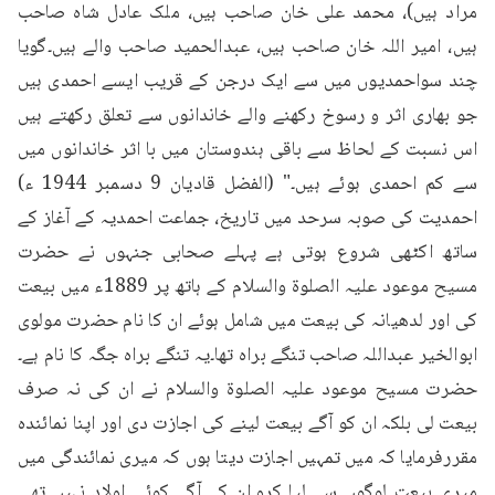
مراد ہیں)، محمد علی خان صاحب ہیں، ملک عادل شاہ صاحب 
ہیں، امیر اللہ خان صاحب ہیں، عبدالحمید صاحب والے ہیں۔گویا 
چند سواحمدیوں میں سے ایک درجن کے قریب ایسے احمدی ہیں 
جو بھاری اثر و رسوخ رکھنے والے خاندانوں سے تعلق رکھتے ہیں 
اس نسبت کے لحاظ سے باقی ہندوستان میں با اثر خاندانوں میں 
سے کم احمدی ہوئے ہیں۔" (الفضل قادیان 9 دسمبر 1944 ء) 
احمدیت کی صوبہ سرحد میں تاریخ، جماعت احمدیہ کے آغاز کے 
ساتھ اکٹھی شروع ہوتی ہے پہلے صحابی جنہوں نے حضرت 
مسیح موعود علیہ الصلوۃ والسلام کے ہاتھ پر 1889ء میں بیعت 
کی اور لدھیانہ کی بیعت میں شامل ہوئے ان کا نام حضرت مولوی 
ابوالخیر عبداللہ صاحب تنگے براہ تھا۔یہ تنگے براہ جگہ کا نام ہے۔
حضرت مسیح موعود علیہ الصلوۃ والسلام نے ان کی نہ صرف 
بیعت لی بلکہ ان کو آگے بیعت لینے کی اجازت دی اور اپنا نمائندہ 
مقررفرمایا کہ میں تمہیں اجازت دیتا ہوں کہ میری نمائندگی میں 
میری بیعت لوگوں سے لیا کرو۔ان کے آگے کوئی اولاد نہیں تھی 