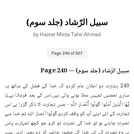
سبیل الرّشاد (جلد سوم)
by
Hazrat Mirza Tahir Ahmad
Page
240
of
507
سبیل الرّشاد (جلد سوم)
— Page
240
240 بشارت دو اعلان عام کردو کہ خدا کے فضل کے ساتھ یہ 
ساری نعمتیں تمہیں عطا ہونے والی ہیں۔اس کے بعد فرماتا ہے۔يَا 
يُّهَا الَّذِينَ آمَنُوا كُونُوا أَنْصَارَ اللَّهِ - جس تجارت کا ذکر گزرا ہے اس 
تجارت کے لئے اپنے آپ کو وقف کردو۔كُونُوا اَنصارَ اللهِ تم خدا سے 
نصرت چاہتے ہو تو خدا کی نصرت تو کرو جو کچھ تمہارے پاس 
ہے وہ نصرت کے لئے خدا کے حضور حاضر کر دو یعنی اپنی سب 