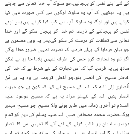
کے لئے اپنے نفس کو پہچانیں۔جو سلوک آپ خدا تعالیٰ سے چاہتے 
ہیں یہ دیکھیں کہ آپ وہ سلوک لوگوں سے کس صورت میں کیا 
کرتے ہیں اور لوگ وہ سلوک آپ سے کب کیا کرتے ہیں۔پس اپنے 
نفس کو پہچاننے کے ذریعہ تم خدا کو پہچان سکو گے اور خدا 
تعالیٰ سے تعلقات کو درست کر سکو گے۔پس یہ وہی مضمون ہے 
جو بیان فرمایا گیا پہلے فرمایا کہ نصرت تمہیں ضرور عطا ہوگی 
اگر تم وہ تجارت کرو جس کی طرف تمہیں بلایا جا رہا ہے لیکن 
ساتھ ہی یہ فرمایا گیا کہ اس تجارت کے لئے شرط ہے کہ خدا کی 
خاطر مسیح کے انصار بنو۔جو لفظی ترجمہ ہے وہ یہ ہے مَنْ 
أَنْصَارِی اِلَى اللهِ کہ اللہ کے مسیح نے کہا کہ کون ہے جو میرے 
انصار بنیں اللہ کے لئے۔تو مراد یہ ہے کہ مسیح موعود علیہ 
السلام تو آخری زمانہ میں ظاہر ہونے والا مسیح جو مسیح مہدی 
ہوگا۔حضرت محمد مصطفیٰ صلی اللہ علیہ وسلم کے دین کو تمام 
دوسرے ادیان پر غالب کرنے کے لئے آئے گا تمہیں اس کا انصار 
ہونا پڑے گا اور انصار بھی دل و جان کے ساتھ جو کچھ تمہارے 