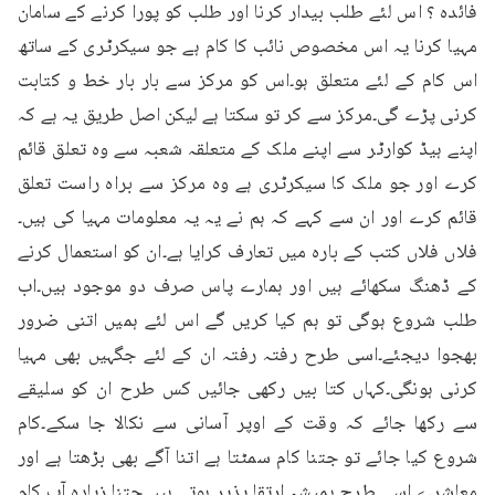
فائدہ ؟ اس لئے طلب بیدار کرنا اور طلب کو پورا کرنے کے سامان 
مہیا کرنا یہ اس مخصوص نائب کا کام ہے جو سیکرٹری کے ساتھ 
اس کام کے لئے متعلق ہو۔اس کو مرکز سے بار بار خط و کتابت 
کرنی پڑے گی۔مرکز سے کر تو سکتا ہے لیکن اصل طریق یہ ہے کہ 
اپنے ہیڈ کوارٹر سے اپنے ملک کے متعلقہ شعبہ سے وہ تعلق قائم 
کرے اور جو ملک کا سیکرٹری ہے وہ مرکز سے براہ راست تعلق 
قائم کرے اور ان سے کہے کہ ہم نے یہ یہ معلومات مہیا کی ہیں۔
فلاں فلاں کتب کے بارہ میں تعارف کرایا ہے۔ان کو استعمال کرنے 
کے ڈھنگ سکھائے ہیں اور ہمارے پاس صرف دو موجود ہیں۔اب 
طلب شروع ہوگی تو ہم کیا کریں گے اس لئے ہمیں اتنی ضرور 
بھجوا دیجئے۔اسی طرح رفتہ رفتہ ان کے لئے جگہیں بھی مہیا 
کرنی ہونگی۔کہاں کتا بیں رکھی جائیں کس طرح ان کو سلیقے 
سے رکھا جائے کہ وقت کے اوپر آسانی سے نکالا جا سکے۔کام 
شروع کیا جائے تو جتنا کام سمٹتا ہے اتنا آگے بھی بڑھتا ہے اور 
معاشرے اسی طرح ہمیشہ ارتقا پذیر ہوتے ہیں۔جتنا زیادہ آپ کام 