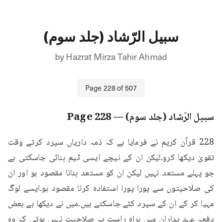
سبیل الرّشاد (جلد سوم)
by
Hazrat Mirza Tahir Ahmad
Page
228
of
507
سبیل الرّشاد (جلد سوم)
— Page
228
228 قرآن کریم نے فرمایا ہے کہ ذمہ داریاں سپرد کرتے وقت 
تقویٰ دیکھا کرو۔لیکن ان کے نیچے ایسی ٹیم بنائی جاسکتی ہے 
جو پہلے مستعد نہیں لیکن ان کو مستعد بنانا مقصود ہو اور ان 
کی صلاحیتوں سے پورا پورا استفادہ کرنا مقصود ہو۔ایسے لوگ 
مہیا کر کے ان کے سپرد کئے جاسکتے ہیں۔میں نے دیکھا ہے بعض 
دفعہ عہد یداران میں براہ راست یہ صلاحیت نہیں ہوتی کہ وہ 