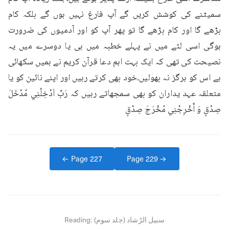
سمیٹنے کی کوشش کریں گے آپ فارغ نہیں ہوں گے بلکہ کام 
بڑھے گا اور کام بڑھے گا تو پھر آپ کو اور آدمیوں کی ضرورت 
ہوگی اسی لئے میں نے پہلے خطبہ میں ہی یا دوسرے میں یہ 
نصیحت کی تھی کہ ایک بہت اہم دعا قرآن کریم نے ہمیں سکھائی 
ہے اس کو ہرگز نہ بھولیں۔خود بھی کرتے رہیں اور اپنے نائین کو یا 
متعلقہ عہد یداران کو بھی سمجھاتے رہیں کہ رَبِّ اَدْخِلْنِي مُدْخَلَ 
صِدْقٍ وَ أَخْرِجْنِي مُخْرَجَ صِدْقٍ
← Page
227
Page
229
→
سبیل الرّشاد (جلد سوم)
Reading: