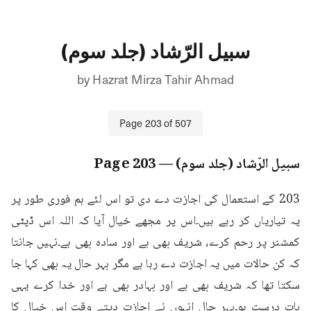
سبیل الرّشاد (جلد سوم)
by
Hazrat Mirza Tahir Ahmad
Page
203
of
507
سبیل الرّشاد (جلد سوم)
— Page
203
203 کے استعمال کی اجازت دے دی تو اس لئے ہم فوری طور پر 
یہ تیاریاں کر رہے ہیں۔اس پر مجھے خیال آیا کہ اللہ اس ڈپٹی 
کمشنر پر رحم کرے، شریف بھی ہے اور سادہ بھی ہے۔نہیں جانتا 
کہ کن حالات میں یہ اجازت دے رہا ہے مگر بہر حال یہ بھی کہا جا 
سکتا تھا کہ شریف بھی ہے اور بہادر بھی ہے اور خدا کرے یہی 
بات درست ہو۔بہر حال انہوں نے اجازت دیتے وقت اس خیال کا 