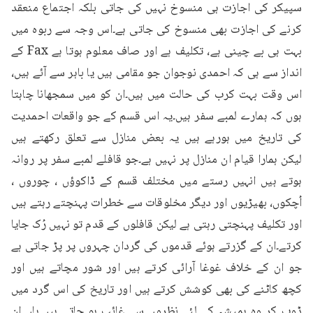
سپیکر کی اجازت ہی منسوخ نہیں کی جاتی بلکہ اجتماع منعقد 
کرنے کی اجازت بھی منسوخ کی جاتی ہے۔اس وجہ سے ربوہ میں 
بہت ہی بے چینی ہے، تکلیف ہے اور صاف معلوم ہوتا ہے Fax کے 
انداز سے ہی کہ احمدی نوجوان جو مقامی ہیں یا باہر سے آئے ہیں، 
اس وقت بہت کرب کی حالت میں ہیں۔ان کو میں سمجھانا چاہتا 
ہوں کہ ہمارے لمبے سفر ہیں۔یہ اس قسم کے جو واقعات احمدیت 
کی تاریخ میں ہورہے ہیں یہ بعض منازل سے تعلق رکھتے ہیں 
لیکن ہمارا قیام ان منازل پر نہیں ہے۔جو قافلے لمبے سفر پر روانہ 
ہوتے ہیں انہیں رستے میں مختلف قسم کے ڈاکوؤں ، چوروں ، 
اُچکوں، بھیڑیوں اور دیگر مخلوقات سے خطرات پہنچتے رہتے ہیں 
اور تکلیف پہنچتی رہتی ہے لیکن قافلوں کے قدم تو نہیں رُک جایا 
کرتے۔ان کے گزرتے ہوئے قدموں کی گردان چہروں پر پڑ جاتی ہے 
جو ان کے خلاف غوغا آرائی کرتے ہیں اور شور مچاتے ہیں اور 
کچھ کاٹنے کی بھی کوشش کرتے ہیں اور تاریخ کی اس گرد میں 
ڈوب کر وہ ہمیشہ کے لئے نظروں سے غائب ہو جاتے ہیں۔ہاں ان 