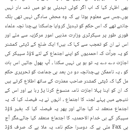
بھی اظہار کیا کہ اب اگر کوئی تبدیلی ہو تو میں ذمہ دار نہیں 
ہوں۔جس سے معلوم ہوتا ہے کہ وہ محض سادگی نہیں تھی بلکہ 
جانتے تھے کہ اس حکم کو تبدیل کروایا جاسکتا ہے۔چنا نچہ علماء 
فوری طور پر سیکرٹری وزارت مذہبی امور مرکزیہ سے ملے اور 
اس نے ان کو تعجب سے کہا کہ ہیں؟ ایک ضلع کے ڈپٹی کمشنر 
کو یہ جرأت کہ احمدیوں کو اپنے اجتماع کے لئے لاؤڈ سپیکر کی 
اجازت دے دے یہ تو ہو ہی نہیں سکتا ، آپ بھول جائیں اس بات 
کو ، یہ ناممکن ہے۔چنانچہ دو دن بعد ہی جماعت کو تحریری حکم 
مل گیا کہ ڈپٹی کمشنر صاحب معذرت کے ساتھ اطلاع کرتے ہیں 
کہ ان کو اپنا پہلا اجازت نامہ منسوخ کرنا پڑ رہا ہے اور اس کے 
نتیجے میں پہلے لجنہ کا اجتماع ، انہوں نے یہ فیصلہ کیا کہ یہ 
اجتماع منعقد نہ کیا جائے اور پھر یہ فیصلہ کیا کہ بغیر لاؤڈ 
سپیکر کے ہی خدام الاحمدیہ کا اجتماع منعقد کیا جائے۔مگر آج 
ہی Fax ملی ہے کہ دوسرا حکم نامہ یہ ملا ہے کہ صرف لاؤڈ 