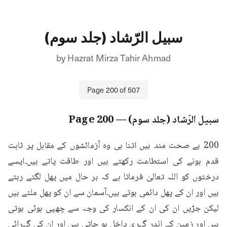
سبیل الرّشاد (جلد سوم)
by
Hazrat Mirza Tahir Ahmad
Page
200
of
507
سبیل الرّشاد (جلد سوم)
— Page
200
200 ہے صحت مند ہیں اتنا ہی وہ آزمائشوں کے مقابل پر ثابت 
قدم ہونے کی استطاعت رکھتے ہیں اور طاقت پاتے ہیں۔ایسے 
درختوں کو اللہ تعالیٰ فرماتا ہے کہ ہر حال میں پھل لگتے رہتے 
ہیں اور ان کے پھل دائمی ہوتے ہیں۔آسمان سے ان کو پھل ملتے ہیں 
لیکن جڑیں ان کی ان کے انکسار کی وجہ سے چھپی ہوئی ہوتی 
ہیں اور زمین کے اندر گہری داخل ہو جاتی ہیں اور ان کی گہرائی 