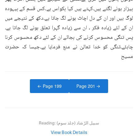
بیزار ہونے لگتے ہیں۔کہتے ہیں کیا بکواس ہے۔کس قسم کے بیہودہ 
لوگ ہیں اور ان کے دل اچاٹ ہونے لگ جاتا ہے۔دکھ کے نتیجے میں 
ان کے لئے زیادہ فکر ، ان سے زیادہ گہرا تعلق ہونے لگ جاتا ہے۔
پس تنگی محسوس کرنے کی بجائے ان کے لئے دکھ محسوس کرنا 
چاہئے۔تنگی کو خدا تعالیٰ نے منع فرمایا ہے۔جیسا کہ حضرت 
مسیح
← Page
199
Page
201
→
سبیل الرّشاد (جلد سوم)
Reading:
View Book Details