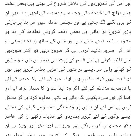
اور اس کی کمزوریوں کی تلاش شروع کر دیتے ہیں۔بعض دفعہ 
اپنے مزاج کے اختلاف کی وجہ سے دوسرے کی اچھی بات بھی ان 
کو بری لگنے لگ جاتی ہے اور مجلس عاملہ میں اس بنا پر پارٹی 
بازی شروع ہو جاتی ہے بعض دفعہ گروہی تعلقات کی بنا پر 
مشورے غلط دیئے جاتے ہیں اور جس کے ساتھ زیادہ دوستی ہو 
اس کی ضرور تائید کرنی ہے۔اگر ضرور نہیں تو اکثر صورتوں 
میں تائید کرنی ہے۔اس قسم کی بہت سی بیماریاں ہیں جو جڑوں 
کو کھانے والی ہیں۔ایسے درختوں کی جڑیں بظاہر گہری بھی ہوں 
تو ثابت نہیں کہلا سکتیں۔پس ایک امیر کے لئے ایک صدر کے لئے 
یا دوسرے منتظم کے لئے اگر وہ اپنا تقویٰ کا معیار بڑھا لے اور 
خدا کے نور سے دیکھنے لگ جائے یہ باتیں معلوم کرنا ہر گز مشکل 
نہیں ہے۔اس لئے ان باتوں پر وہ جنگی محسوس کرنے کی بجائے 
ایسے لوگوں کے لئے گہری ہمدردی کے جذبات رکھے ان کی خاطر 
دکھ محسوس کرے۔ینگی اور چیز ہے اور دکھ اور چیز ہے ان 
دونوں باتوں میں فرق ہے۔تنگی کے نتیجے میں بعض امراء پھر 