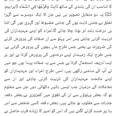
کا تناسب ان کی بلندی کے ساتھ ثَابِتٌ وَفَرْعُهَا فِي السَّمَاء (ابراہیم: 
25) یہ دو متقابل تصویر یں ہیں جن کا ایک دوسرے سے گہرا 
تعلق ہے۔جتنی ثابت ہوں گی جتنی مضبوط اور گہری ہوں گی اتنا 
ہی درخت بلند تر ہوتا چلا جائے گا۔امراء کو اپنے عہدیداران کی 
تربیت کرنی چاہئے پس اس پہلو سے ان صفات کی پرورش کرنے 
کی ضرورت ہے یعنی جس طرح ماں بچوں کی پرورش کرتی ہے۔
جس طرح ایک زمیندار اپنے درختوں کی پرورش کرتا ہے اور ہر 
ایسا ذریعہ استعمال کرتا ہے جس سے یہ صفات پیدا ہوں جو میں 
نے آپ کے سامنے رکھی ہیں، اسی طرح امراء اور عہدیداران کو 
اپنے ماتحت عہدیداران کی تربیت کرنی چاہئے اور ان سے 
معاملات کے درمیان جب ایسی باتیں دکھائی دیں جن سے معلوم 
ہو کہ بعض پہلوؤں سے ان کے تقویٰ میں کمزوری ہے۔بعض دفعہ 
جذبات سے مغلوب ہو جاتے ہیں، بعض دفعہ کسی شخص سے اس 
بنا پر حسد کرنے لگتے ہیں کہ اس کو امیر کا زیادہ قرب حاصل ہے 