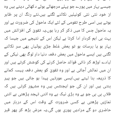
جیسے بہار میں پورے جو پہلے مرجھائے ہوئے دکھائی دیتے ہیں وہ 
از خود نئی نئی کونپلیں نکالنے لگتے ہیں۔نئے رنگ ان پر ظاہر 
ہوتے ہیں اسی طرح تقومی کے لئے ایک ماحول کی ضرورت ہے اور 
یہ ماحول جس کا میں ذکر کر رہا ہوں۔یہ تقویٰ کی افزائش میں 
بہت ہی اہم کردار ادا کرتا ہے لیکن اس کے نتیجے میں جیسا کہ 
بہار ہو یا برسات ہو تو بعض غلط جڑی بوٹیاں بھی سر نکالنے 
لگتی ہیں ایسے ماحول میں بعض دفعہ دنیا دار لوگ بھی نیکی کے 
لبادے اوڑھ کر ذاتی فوائد حاصل کرنے کی کوشش کرتے ہیں اور 
ان میں نمائش آجاتی ہے اور وہ تقویٰ کو بعض دفعہ پیسہ کمانے 
کا ذریعہ بنا لیتے ہیں۔ایسی عورتیں پیدا ہو جاتی ہیں جو پیر 
بنتی ہیں اور ان کی جو ایجنٹس ہیں وہ مشہور کرتی ہیں کہ 
فلاں بی بی جو ہے وہ بڑی نیک ہے وہ اتنی تہجد پڑھتی ہے اتنی 
نمازیں پڑھتی ہے کسی ضرورت کے وقت اس کے دربار میں 
حاضری دو گے مرادیں پوری ہوں گی۔یہ مرض بڑھ کر پھر قبر 