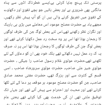
پرستی تک پہنچ جایا کرتی ہے۔ایسے خطرناک اڈوں سے پناہ 
مانگنی بھی ضروری ہے اور بعض باتیں جو بچے تقویٰ اور دکھاوے 
کے تقویٰ میں تفریق کرنے والی ہیں ان کو آپ پیش نظر رکھیں۔
مجھے یاد ہے حضرت مصلح موعود اس معاملے میں بڑی ہی باریک 
اور نگران نظر رکھتے تھے۔اس لئے بعض لوگ جن کی طرف لوگوں 
کا رجحان ہوتا تھا اس پر وہ سخت رد عمل دکھایا کرتے تھے اور 
بعض لوگ جن کی طرف لوگوں کا رجحان ہوتا تھا اس پر نہ صرف 
یہ کہ رد عمل نہیں دکھاتے تھے بلکہ خود بھی ان کو دعاؤں کے لئے 
لکھتے تھے۔حضرت مولوی غلام رسول صاحب را جیکی ، حضرت 
مولوی شیر علی صاحب، حضرت مولوی سرورشاہ صاحب ، اسی 
قسم کے کثرت سے اور بزرگ تھے، حضرت مفتی محمد صادق 
صاحب، جن کو حضرت مصلح موعود ہر موقعہ پر دعا کے لئے لکھا 
کرتے تھے اور محبت اور احترام سے پیش آتے تھے اور جہاں تک 
توفیق ملتی تھی ان کی خدمت بھی کیا کرتے تھے یعنی عام 
خدمتوں کے علاوہ بھی ان سے محبت اور ہدیے دینے کا تعلق بھی 