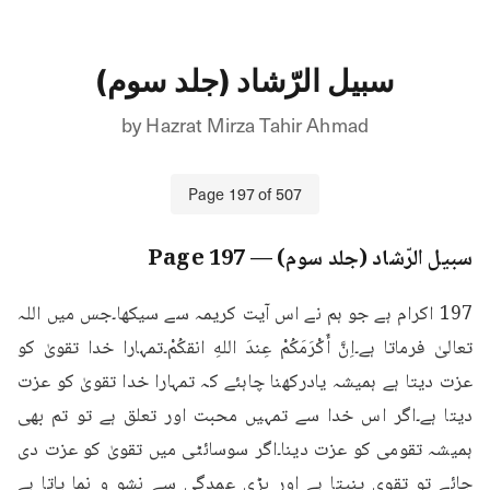
سبیل الرّشاد (جلد سوم)
by
Hazrat Mirza Tahir Ahmad
Page
197
of
507
سبیل الرّشاد (جلد سوم)
— Page
197
197 اکرام ہے جو ہم نے اس آیت کریمہ سے سیکھا۔جس میں اللہ 
تعالیٰ فرماتا ہے۔اِنَّ أَكْرَمَكُمْ عِندَ اللهِ انقكُمْ۔تمہارا خدا تقویٰ کو 
عزت دیتا ہے ہمیشہ یادرکھنا چاہئے کہ تمہارا خدا تقویٰ کو عزت 
دیتا ہے۔اگر اس خدا سے تمہیں محبت اور تعلق ہے تو تم بھی 
ہمیشہ تقومی کو عزت دینا۔اگر سوسائٹی میں تقویٰ کو عزت دی 
جائے تو تقوی پنپتا ہے اور بڑی عمدگی سے نشو و نما پاتا ہے 