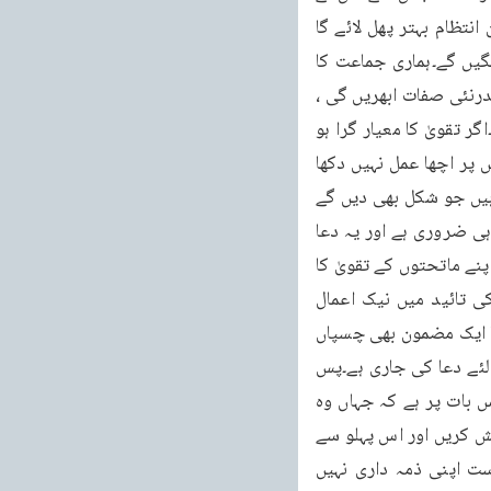
کام لینا ہے اس کی اپنی صفات ہیں، اپنی حصلتیں ہیں جن کے اچھے ہونے کے نتیجے میں حسن انتظام بہتر پھل لائے گا 
اور جن کے کمزور ہونے کے نتیجے میں حسن انتظام کو بھی اسی طرح کمزور اور ناقص پھل لگیں گے۔ہماری جماعت کا 
کارکن وہ مادہ ہے جس کا معیار بڑھانا ضروری ہے اگر اس مادے کو تقویٰ نصیب ہو تو اس کے اندرنئی صفات ابھریں گی ، 
نئی خصوصیات پیدا ہوں گی اور ایک اچھا منظم ایسے مادے سے بہت بڑے بڑے کام لے سکتا ہے۔اگر تقویٰ کا معیار گرا ہو 
تو یہ ایک بوسیدہ اور بریکار مادہ ہوگا جس کے نتیجے میں اچھے سے اچھا حسن انتظام بھی اس پر اچھا عمل نہیں دکھا 
سکتا اور اچھا نتیجہ پیدا نہیں کرسکتا۔جو بوسیدہ چیز ہے اس کو کہاں تک آپ سنبھال سکتے ہیں جو شکل بھی دیں گے 
وہ شکل عارضی ثابت ہوگی اور رخنوں والی ہوگی۔اس لئے مٹیریل یعنی مادے کا اچھا ہونا بہت ہی ضروری ہے اور یہ دعا 
ہمیں یہ بات سکھاتی ہے کہ دینی انتظامات میں، دینی معاملات میں ہر امیر ، ہر صاحب عمل کو اپنے ماتحتوں کے تقویٰ کا 
معیار بڑھانے کی فکر کرنی چاہیئے ورنہ وہ دعا اثر نہیں دکھائے گی جس کے ساتھ اس دعا کی تائید میں نیک اعمال 
شامل نہ ہوں۔یہ وہ عمل صالح ہے جو دعا کو رفعت عطا کرتا ہے۔پس ہر دعا کیساتھ عمل صالح کا ایک مضمون بھی چسپاں 
ہے، اس کے ساتھ وابستہ ہے، اس کو لازم ہے اور اسی عمل صالح کو اختیار کرنا چاہئے جس کے لئے دعا کی جاری ہے۔پس 
تمام امراء اور تمام عہدیداران کی بہت بڑی ذمہ داری ہے اور ان کی اپنی کامیابی کا انحصار اس بات پر ہے کہ جہاں وہ 
اپنے لئے متقیوں کا امام ہونے کی دعا کریں وہاں اپنے ماتحتوں کا تقویٰ کا معیار بڑھانے کی کوشش کریں اور اس پہلو سے 
مجھے یہ خلا محسوس ہوتا ہے کہ جماعت کے ہمارے بہت سے منتظمین بھی اس کو براہ راست اپنی ذمہ داری نہیں 