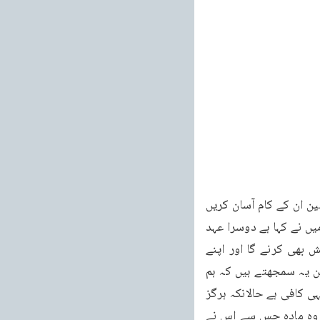
192 غور کریں گے تو اس کے نتیجے میں نئے نئے مضامین ان کو سجھائی دیں گے اور وہ مضامین ان کے کام آسان کریں 
گے۔خاص طور پر اس مضمون کو پیش نظر رکھیں کہ اگر کوئی امیر ہے یا صدر ہے یا جیسا کہ میں نے کہا ہے دوسرا عہد 
یدار ہے، اس کا کام تب اچھا ہو گا اگر وہ متقیوں کا امام بننے کی دعا بھی کرے گا اور کوشش بھی کرنے گا اور اپنے 
ماتحتوں کے تقویٰ کا معیار بڑھانے کی کوشش کرے گا۔عام طور پر یہ دیکھا گیا ہے کہ منتظمین یہ سمجھتے ہیں کہ ہم 
اگر حسن انتظام سے آراستہ ہوں یعنی ہم میں یہ صلاحیت ہو کہ ہم اچھا انتظام چلا سکیں تو یہی کافی ہے حالانکہ ہرگز 
یہ کافی نہیں ہے۔حسن انتظام اپنی ایک اہمیت رکھتا ہے لیکن وہ مہرے جن کو اس نے چلانا ہے وہ مادہ جس سے اس نے 