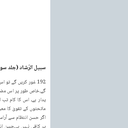
سبیل الرّشاد (جلد سو