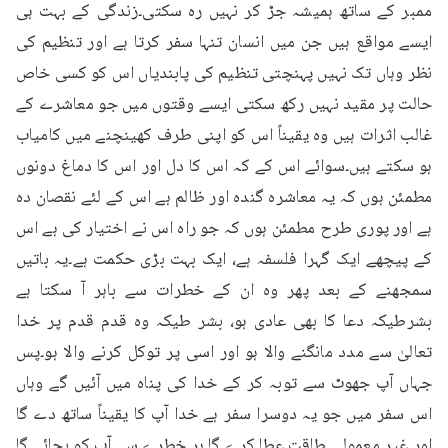
ممبر کے ساتھ ہمیشہ جڑ کر نہیں رہ سکتی۔زندگی کے بہت ہی 
ایسے مواقع ہیں جن میں انسان تنہا سفر کرتا ہے اور تنظیم کی 
نظر وہاں تک نہیں پہنچتی تنظیم کی پابندیاں اس کو کسی خاص 
حالت پر مقید نہیں رکھ سکتی ایسے وقتوں میں جو معاشرے کے 
غالب اثرات ہیں وہ یقیناً اس کو اپنی طرف کھینچنے میں کامیاب 
ہو سکتے ہیں۔سوائے اس کے کہ اس کا دل اور اس کا دماغ دونوں 
مطمئن ہوں کہ یہ معاشرہ گندہ اور ظالم ہے اس کے لئے نقصان دہ 
ہے اور پوری طرح مطمئن ہوں کہ جو راہ اس نے اختیار کی ہے اس 
کے پیچھے ایک گہرا فلسفہ ہے، ایک بہت بڑی حکمت ہے۔یہ باتیں 
سمجھنے کے بعد پھر وہ ان کے خطرات سے باہر آ سکتا ہے 
بشرطیکہ دعا کا بھی عادی ہو، بشر طیکہ وہ قدم قدم پر خدا 
تعالیٰ سے مدد مانگنے والا ہو اور اسی پر توکل کرنے والا ہو۔پس 
جہاں آپ جھوٹ سے توبہ کر کے خدا کی پناہ میں آئیں گے وہاں 
اس سفر میں جو یہ دوسرا سفر ہے خدا آپ کا یقیناً ساتھ دے گا 
اور غیر معمولی طاقت عطا کرے گا۔ہر خطرے سے آپ کو بچائے گا 