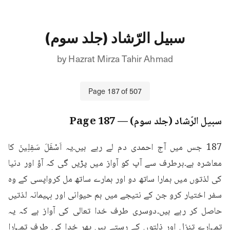
سبیل الرّشاد (جلد سوم)
by
Hazrat Mirza Tahir Ahmad
Page
187
of
507
سبیل الرّشاد (جلد سوم)
— Page
187
187 جس میں آج احمدی دم لے رہے ہیں۔یہ اَسْفَلَ سَفِلِینَ کا 
معاشرہ ہے۔ہرطرف سے آپ کو آواز میں پڑیں گی کہ آؤ اور دنیا 
کی لذتوں میں ہمارا ساتھ دو اور ہمارے ساتھ مل کرواپسی کے وہ 
سفر اختیار کرو جن کے نتیجے میں ہم حیوانی اور بہیمانہ لذتیں 
حاصل کر رہے ہیں۔دوسری طرف خدا تعالی کی آواز ہے کہ یہ 
تمہارے تنزل اور ذلتوں کے رستے ہیں پھر خدا کی طرف تمہارا 