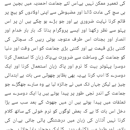
کی تعمیر ممکن نہیں ہے۔اس لئے جماعت احمدیہ میں بچپن سے 
ہی سچ کی عادت ڈالنا اور مضبوطی سے اپنی اولادوں کو بیچ پر 
قائم کرنا نہایت ضروری ہے اور جو بڑے ہو چکے ہیں ان پر اس 
پہلو سے نظر رکھنا اور ایسے پروگرام بنانا کہ بار بار خدام اور 
انصار اور بجنات اس طرف متوجہ ہوتی رہیں کہ سچائی کی 
کتنی بڑی قیمت ہے اور کتنی بڑی جماعت کو اس وقت اور دنیا 
کو جماعت کی وساطت سے ضرورت ہے۔پاک زبان کا استعمال کرنا 
دوسرا پہلوتر بیت کا نرم اور پاک زبان استعمال کرنا اور ایک 
دوسرے کا ادب کرنا ہے۔یہ بھی بظاہر چھوٹی سی بات ہے ابتدائی 
چیز ہے لیکن جہاں تک میں نے جائزہ لیا ہے وہ سارے جھگڑے جو 
جماعت کے اندر نجی طور پر پیدا ہوتے ہیں یا ایک دوسرے سے 
تعلقات میں پیدا ہوتے ہیں ان میں جھوٹ کے بعد سب سے بڑا 
دخل اس بات کا ہے کہ بعض لوگوں کو نرم خوئی کے ساتھ کلام 
کرنا نہیں آتا۔ان کی زبان میں درشتنگی پائی جاتی ہے۔ان کی 
باتوں اور طرز میں تکلیف دینے کا ایک رجحان پایا جاتا ہے جس 