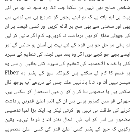
شخص صالح بھی نہیں بن سکتا جب تک وہ سچا نہ ہو۔اس لئے 
بہت ہی اہم بات ہے کہ ہم اپنے بچوں کو شروع ہی سے نرمی سے 
بھی اور سختی سے بھی سچ پر قائم کریں اور کسی قیمت پر ان 
کے جھوٹے مذاق کو بھی برداشت نہ کریں۔یہ کام اگر مائیں کر لیں 
تو باقی مراحل جو ہیں قوم کے لئے بہت ہی آسان ہو جائیں گے اور 
ایسے بچے جو کچے ہوں اگر وہ بعد میں لجنہ کی تنظیم کے سپرد 
کئے یا خدام الاحمدیہ کی تنظیم کے سپرد کئے جائیں ان سے وہ 
ہر قسم کا کام لے سکتے ہیں کیونکہ سچ کے بغیر وہ Fiber 
میسر نہیں آتا وہ تانا بانانہیں ملتا جس کے ذریعے آپ بوجھ ڈال 
سکتے ہیں یا منصوبے بنا کران کو ان میں استعمال کر سکتے ہیں۔
جھوٹی قو میں کمزور ہوتی ہیں ان کے اندر اعلیٰ قدریں برداشت 
کرنے کی طاقت ہی نہیں ہوا کرتی لیکن یہ ایک بڑا لمبا تفصیلی 
مضمون ہے اس کو آپ فی الحال نظر انداز فرما ئیں۔یہ یقین 
رکھیں کہ حج کے بغیر کسی اعلیٰ قدر کی کسی اعلیٰ منصوبے 