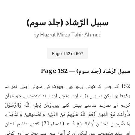
سبیل الرّشاد (جلد سوم)
by
Hazrat Mirza Tahir Ahmad
Page
152
of
507
سبیل الرّشاد (جلد سوم)
— Page
152
152 کہ جس کا کوئی پہلو بھی جھوٹ کی ملونی اپنے اندر نہ 
رکھتا ہو لیکن یہ ہیں بڑے اور اونچے اور بلند منصو بے جو قرآن 
کریم نے ہمارے سامنے پیش کئے ہیں۔وَمَنْ يُطِعِ اللَّهَ وَالرَّسُوْلَ 
فَأُولَئِكَ مَعَ الَّذِينَ أَنْعَمَ اللَّهُ عَلَيْهِمْ مِّنَ النَّبِيِّنَ وَالصِّدِّيقِينَ وَالشُّهَدَاءِ 
وَالصَّلِحِينَ وَحَسُنَ أُولَئِكَ رَفِيقًا ه (النساء:70) کتنے عظیم الشان 
اور بلند منصوبے ہیں لیکن ان کا آغاز سچ سے ہوتا ہے اور کوئی 