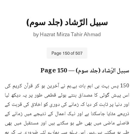
سبیل الرّشاد (جلد سوم)
by
Hazrat Mirza Tahir Ahmad
Page
150
of
507
سبیل الرّشاد (جلد سوم)
— Page
150
150 پس بہت ہی اہم بات ہے۔ہم نے آخرین ہو کر قرآن کریم کی 
اس پیش گوئی کا مصداق بنتے ہوئے قطعی طور پر یہ دیکھ لیا 
اور دنیا پر ثابت کر دیا کہ زمانے کی دوری کو اخلاق کی قربت کے 
ذریعے مٹایا جاسکتا ہے اور نیک اعمال کے نتیجے میں زمانے کے 
فاصلے ماضی میں بھی طے ہو سکتے ہیں اور مستقبل میں بھی 
طے ہو سکتے ہیں۔پس اس پہلو سے ہمارے لئے ضروری ہے کہ ہم 