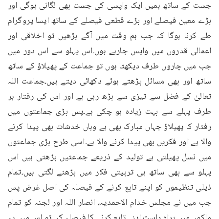
جست کے ساتھ ہمیں ایک واپسی کی جست بھی لگانی ہوگی اور 
بڑے معین فیصلے اور بڑے قطعی فیصلے کے ساتھ ایسا پروگرام 
طے کرنا ہوگا کہ جب ہم وقت میں آگے بڑھیں تو اخلاقی اور 
اعمالی قدروں میں واپس جارہے ہوں۔اس پہلو سے اس دور میں 
جب میں چاروں طرف دیکھتا ہوں تو جماعت کے پھیلاؤ کے ساتھ 
ساتھ اور بھی مسائل بڑھتے ہوئے دکھائی دیتے ہیں۔جماعت اللہ 
تعالیٰ کے فضل سے تیزی سے بڑھ رہی ہے اور اس کی رفتار ہر 
طرف پہلے سے بہت زیادہ ہو چکی ہے۔پس بڑی جماعتوں میں 
رفتار کا پھیلاؤ جہاں مبارک بھی ہے وہاں خدشات بھی پیدا کرنے 
والا ہے اور فکریں بھی پیدا کرنے والا ہے۔اسی طرح بڑی جماعتوں 
میں نسل پھیلتی ہے تولید کے ذریعے جماعتیں بڑھتی ہیں اس 
پہلو سے بھی ساتھ ہی تربیتی فکر میں بڑھنے لگتی ہیں۔تمام 
ذیلی تنظیموں کو اپنے تابع کرنے کے فیصلہ کی اصل غرض پس 
جب میں نے مجلس خدام الاحمدیہ، انصار اللہ اور لجنہ کو تمام 
ملکوں میں براہ راست اپنے تابع کرنے کا فیصلہ کیا تو اس میں یہ 