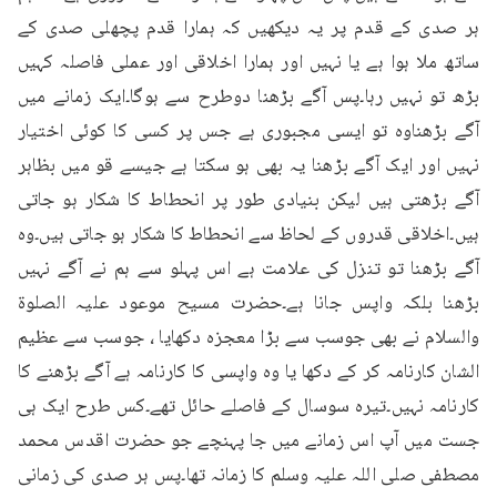
ہر صدی کے قدم پر یہ دیکھیں کہ ہمارا قدم پچھلی صدی کے 
ساتھ ملا ہوا ہے یا نہیں اور ہمارا اخلاقی اور عملی فاصلہ کہیں 
بڑھ تو نہیں رہا۔پس آگے بڑھنا دوطرح سے ہوگا۔ایک زمانے میں 
آگے بڑھناوہ تو ایسی مجبوری ہے جس پر کسی کا کوئی اختیار 
نہیں اور ایک آگے بڑھنا یہ بھی ہو سکتا ہے جیسے قو میں بظاہر 
آگے بڑھتی ہیں لیکن بنیادی طور پر انحطاط کا شکار ہو جاتی 
ہیں۔اخلاقی قدروں کے لحاظ سے انحطاط کا شکار ہو جاتی ہیں۔وہ 
آگے بڑھنا تو تنزل کی علامت ہے اس پہلو سے ہم نے آگے نہیں 
بڑھنا بلکہ واپس جانا ہے۔حضرت مسیح موعود علیہ الصلوۃ 
والسلام نے بھی جوسب سے بڑا معجزہ دکھایا ، جوسب سے عظیم 
الشان کارنامہ کر کے دکھا یا وہ واپسی کا کارنامہ ہے آگے بڑھنے کا 
کارنامہ نہیں۔تیرہ سوسال کے فاصلے حائل تھے۔کس طرح ایک ہی 
جست میں آپ اس زمانے میں جا پہنچے جو حضرت اقدس محمد 
مصطفی صلی اللہ علیہ وسلم کا زمانہ تھا۔پس ہر صدی کی زمانی 