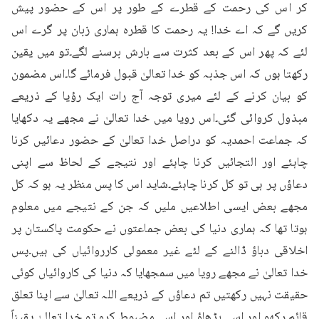
کر اس کی رحمت کے قطرے کے طور پر اس کے حضور پیش 
کریں گے کہ اے خدا! یہ رحمت کا قطرہ ہماری زبان پر گرے اس 
لئے کہ پھر اس کے بعد کثرت سے بارش برسنے لگے۔تو میں یقین 
رکھتا ہوں کہ اس جذبہ کو خدا تعالیٰ قبول فرمائے گا۔اس مضمون 
کو بیان کرنے کے لئے میری توجہ آج رات ایک رؤیا کے ذریعے 
مبذول کروائی گئی۔اس رویا میں خدا تعالیٰ نے مجھے یہ دکھایا 
کہ جماعت احمدیہ کو دراصل خدا تعالیٰ کے حضور دعائیں کرنا 
چاہئے اور التجائیں کرنا چاہئے اور نتیجے کے لحاظ سے اپنی 
دعاؤں پر ہی تو کل کرنا چاہئے۔شاید اس کا پس منظر یہ ہو کہ کل 
مجھے بعض ایسی اطلاعیں ملیں کہ جن کے نتیجے میں معلوم 
ہوتا تھا کہ ہماری دنیا کی بعض جماعتوں نے حکومت پاکستان پر 
اخلاقی دباؤ ڈالنے کے لئے غیر معمولی کارروائیاں کی ہیں۔پس 
خدا تعالیٰ نے مجھے رویا میں سمجھایا کہ دنیا کی کاروائیاں کوئی 
حقیقت نہیں رکھتیں تم دعاؤں کے ذریعے اللہ تعالیٰ سے اپنا تعلق 
قائم رکھو اور اسے بڑھاؤ اور اسے مضبوط کرو۔تو خدا تعالیٰ یقیناً 