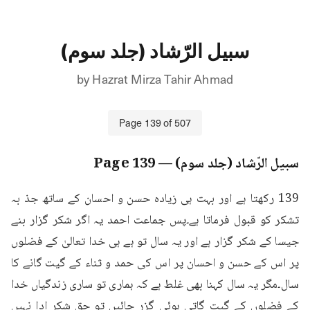
سبیل الرّشاد (جلد سوم)
by
Hazrat Mirza Tahir Ahmad
Page
139
of
507
سبیل الرّشاد (جلد سوم)
— Page
139
139 رکھتا ہے اور بہت ہی زیادہ حسن و احسان کے ساتھ جذ بہ 
تشکر کو قبول فرماتا ہے۔پس جماعت احمد یہ اگر شکر گزار بنے 
جیسا کے شکر گزار ہے اور یہ سال تو ہے ہی خدا تعالیٰ کے فضلوں 
پر اس کے حسن و احسان پر اس کی حمد و ثناء کے گیت گانے کا 
سال۔مگر یہ سال کہنا بھی غلط ہے کہ ہماری تو ساری زندگیاں خدا 
کے فضلوں کے گیت گاتی ہوئی گزر جائیں تو حق شکر ادا نہیں 