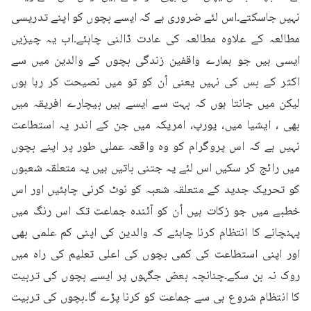
نہیں جاسکتے۔اس لئے ضروری ہے کہ ایسے بچوں کو اپنے تدریسی 
مطالعہ کے علاوہ مطالعہ کی عادت ڈالنی چاہئے۔اب یہ چیزیں 
ایسی ہیں جو ہمارے واقفین زندگی بچوں کے والدین میں سے 
اکثر کے بس کی نہیں یعنی اُن کو تو میں نصیحت کر رہا ہوں 
لیکن میں جانتا ہوں کہ بہت سے ایسے ہیں بیچارے افریقہ میں 
بھی ، ایشیا میں، یورپ، امریکہ میں جن کے اندر یہ استطاعت 
نہیں ہے کہ اس پروگرام کو وہ واقعہ عملی طور پر اپنے بچوں 
میں رائج کر سکیں اس لئے یہ جتنی باتیں ہیں یہ متعلقہ شعبوں 
کو تحریک جدید کے متعلقہ شعبہ کو نوٹ کرنی چاہئیں اور اس 
خطبے میں جو زکات ہیں اُن کو آئندہ جماعت تک اس رنگ میں 
پہنچانے کا انتظام کرنا چاہئے کہ والدین کی اپنی کم علمی بھی 
اور اپنی استطاعت کی کمی بچوں کی اعلی تعلیم کی راہ میں 
روک نہ بن سکے۔چنانچہ بعض جگہوں پر ایسے بچوں کی تربیت 
کا انتظام شروع ہی سے جماعت کو کرنا پڑے گا۔بچوں کی تربیت 