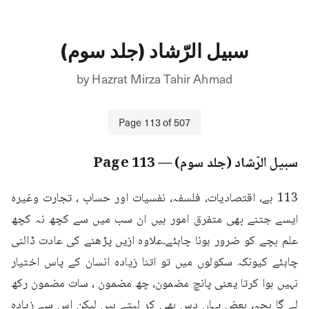
سبیل الرّشاد (جلد سوم)
by
Hazrat Mirza Tahir Ahmad
Page
113
of
507
سبیل الرّشاد (جلد سوم)
— Page
113
113 ہے، اقتصادیات، فلسفہ، نفسیات اور حساب ، تجارت وغیرہ 
ایسے جتنے بھی متفرق امور ہیں ان سب میں سے کچھ نہ کچھ 
علم بچے کو ضرور ہونا چاہئے۔علاوہ ازیں پڑھنے کی عادت ڈالنی 
چاہئے کیونکہ سکولوں میں تو اتنا زیادہ انسان کے پاس اختیار 
نہیں ہوا کرتا یعنی پانچ مضمون، چھ مضمون ، سات مضمون رکھ 
لے گا بچہ، بعض یہاں دس بھی کر لیتے ہیں لیکن اس سے زیادہ 