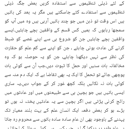
کے لئے ذیلی تنظیموں سے استفادہ کریں بعض جگہ ذیلی 
تنظیموں سے استفادے کئے جاسکتے ہیں مگر یہ بعد کی باتیں 
ہیں اس وقت تو ذہن میں جو چند باتیں آرہی ہیں وہ میں آپ کو 
سمجھا رہاہوں کہ ہمیں کس قسم کے واقفین بچے چاہئیں۔ایسے 
واقفین بچے چاہئیں جن کو شروع ہی سے اپنے غصے کو ضبط 
کرنے کی عادت ہونی چاہئے ، جن کو اپنے سے کم علم کو حقارت 
کی نظر سے نہیں دیکھنا چاہئے، جن کو یہ حوصلہ ہو کہ وہ 
مخالفانہ بات سنیں اور حمل کا ثبوت دیں۔جب اُن سے کوئی بات 
پوچھی جائے تو تحمل کا ایک یہ بھی تقاضا ہے کہ ایک دم منہ سے 
کوئی بات نہ نکالیں بلکہ کچھ غور کر کے جواب دیں۔یہ ساری 
ایسی باتیں ہیں جو بچپن ہی سے طبیعتوں میں اور عادتوں میں 
رائج کرنی پڑتی ہیں اگر بچپن سے یہ عادتیں پختہ نہ ہوں تو 
بڑے ہو کر بعض دفعہ ایک انسان علم کے بہت بلند معیار تک 
پہننے کے باوجود بھی ان عام سادہ سادہ باتوں سے محروم رہ جاتا 
ہے۔عام طور پر دیکھا گیا ہے جب کسی سے کوئی سوال کیا جاتا ہے 