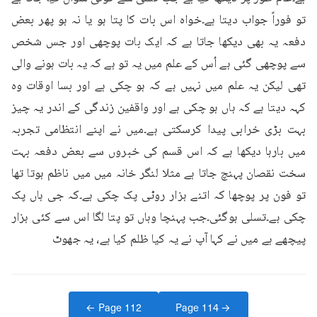
تو فوراً جواب دیتا ہے۔خواہ اس بات کا پتا ہو یا نہ ہو پھر بعض 
دفعہ یہ بھی دیکھا جاتا ہے کہ ایک بات پوچھی اور جس شخص 
سے پوچھی گئی ہے اُس کے علم میں یہ تو ہے کہ یہ بات ہونے والی 
تھی لیکن یہ علم میں نہیں ہے کہ ہو چکی ہے اور بسا اوقات وہ 
کہہ دیتا ہے کہ ہاں ہو چکی ہے اور واقفین زندگی کے اندر یہ چیز 
بہت بڑی خرابی پیدا کرسکتی ہے۔میں نے اپنے انتظامی تجربہ 
میں بارہا دیکھا ہے کہ اس قسم کی خبروں سے بعض دفعہ بہت 
سخت نقصان پہنچ جاتا ہے مثلا لنگر خانہ میں میں ناظم ہوتا تھا 
تو فون پر پوچھا کہ اتنے ہزار روٹی پک چکی ہے۔کہ جی ہاں پک 
چکی ہے۔تسلی ہوگئی۔جب پہنچا وہاں تو پتا لگا اس سے کئی ہزار 
پیچھے ہے میں نے کہا آپ نے یہ کیا ظلم کیا ہے، یہ جھوٹ
← Page
112
Page
114
→