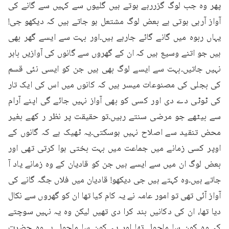
پھر وہ جب لوگ گزررہے ہوتے ہیں گلیوں سے کہیں سے گانے کی 
آواز آرہی ہوتی ہے بعض لوگ مشتعل ہو جاتے ہیں کہ دیکھو جی! 
یہاں ربوہ میں گانے گائے جارہے ہیں۔اور بہت سے ایسے گھر بھی 
ہیں جو اتنے وسیع ہیں کہ ان کے گھروں سے گانوں کی آوازیں باہر 
نہیں جاتیں۔بہت سے ایسے لوگ بھی ہیں جن کو ایسی نئی قسم 
کی بجلی کی مصنوعات میسر ہیں کہ کانوں میں اس کی ایک تار 
کی ٹوٹی دے دی اور کسی کو بھی آواز نہیں جائے گی اپنے آرام 
سے بیٹھے جو مرضی سنتے رہیں۔تو حقیقت پر نظر ر کھے بغیر 
محض تنقید سے اصلاح نہیں ہوسکتی۔یہ ٹھیک ہے کہ گانوں کے 
اوپر کسی زمانے میں جماعت میں بہت بختی ہوا کرتی تھی اور 
بعض لوگ ان میں سے ایسے ہیں جن کو قادیان کے وہ زمانے یاد آ 
جاتے ہیں۔وہ کہتے ہیں جی دیکھو! قادیان میں فلاں جگہ گانے کی 
آواز آئی تھی تو امور عامہ نے یہ کام کیا تھا ان کو گھروں سے نکال 
دیا تھا، ان کی دکانیں بند کرا دی تھیں لیکن وہ یہ نہیں سوچتے 
کہ وہ کون سا ماحول تھا اور یہ کون سا ماحول ہے۔وہ حضرت 