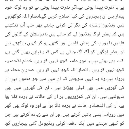
ہے یا نفرت پیدا ہوتی ہے۔اگر نفرت پیدا ہوتی ہے تو وہ لوگ خود 
بیمار ہیں ان بیچاروں کی کیا اصلاح کریں گے۔انصار اللہ کوگھروں 
میں ویڈیوز وغیرہ کی نگرانی کرنی چاہئے پھر جب آپ دیکھتے 
ہیں کہ بعض لوگ ویڈیوز لے کر جاتے ہیں ہندوستان کے گانوں کی 
فلمیں یا یورپ کی بعض فلمیں اور اکٹھے ہو کر کہیں دیکھتے ہیں 
تو بعض لوگوں کو آگ لگ جاتی ہے کس قدر تباہی پھیل گئی ہے، 
اڈے بنے ہوئے ہیں ، امور عامہ کچھ نہیں کر رہی، خدام الاحمدیہ 
کچھ نہیں کر رہی ، انصار اللہ کچھ نہیں کر رہی، صدران محلہ بے 
پرواہ ہیں۔وہ یہ نہیں سوچتے کہ ان میں سے جو متمول ہیں ان 
کے گھروں میں بھی ٹیلی ویژنز ہیں ، ان کے گھروں میں بھی 
سہولتیں ہیں ، ان کی کمزوریوں پر ان کے حالات نے پردہ ڈالا ہوا 
ہے، ان کی اقتصادی حالت نے پردہ ڈالا ہوا ہے اور وہ لوگ بھی گھر 
میں روزانہ ایسی باتیں کرتے ہیں اور ان سے زیادہ کرتے ہیں جن 
کو کبھی مہینے میں ایک دفعہ کوئی ویڈیومل گئی بیچاروں کو۔