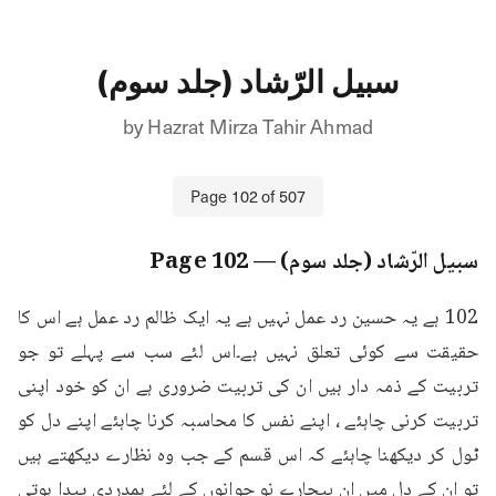
سبیل الرّشاد (جلد سوم)
by
Hazrat Mirza Tahir Ahmad
Page
102
of
507
سبیل الرّشاد (جلد سوم)
— Page
102
102 ہے یہ حسین رد عمل نہیں ہے یہ ایک ظالم رد عمل ہے اس کا 
حقیقت سے کوئی تعلق نہیں ہے۔اس لئے سب سے پہلے تو جو 
تربیت کے ذمہ دار ہیں ان کی تربیت ضروری ہے ان کو خود اپنی 
تربیت کرنی چاہئے ، اپنے نفس کا محاسبہ کرنا چاہئے اپنے دل کو 
ٹول کر دیکھنا چاہئے کہ اس قسم کے جب وہ نظارے دیکھتے ہیں 
تو ان کے دل میں ان بیچارے نو جوانوں کے لئے ہمدردی پیدا ہوتی 