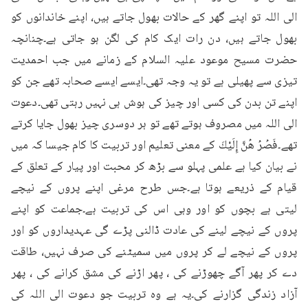
الی اللہ تو اپنے گھر کے حالات بھول جاتے ہیں، اپنے خاندانوں کو 
بھول جاتے ہیں، دن رات ایک کام کی لگن ہو جاتی ہے۔چنانچہ 
حضرت مسیح موعود علیہ السلام کے زمانے میں جب احمدیت 
تیزی سے پھیلی ہے تو یہ وجہ تھی۔ایسے ایسے صحابہ تھے جن کو 
اپنے تن بدن کی کسی اور چیز کی ہوش ہی نہیں رہتی تھی۔دعوت 
الی اللہ میں مصروف ہوتے تھے تو ہر دوسری چیز بھول جایا کرتے 
تھے۔فَصُرُ هُنَّ إِلَيْكَ کے معنی تعلیم اور تربیت کا کام جیسا کہ میں 
نے بیان کیا ہے علمی پہلو سے بڑھ کر محبت اور پیار کے تعلق کے 
قیام کے ذریعے ہوتا ہے۔جس طرح مرغی اپنے پروں کے نیچے 
لیتی ہے بچوں کو اور وہی اس کی تربیت ہے۔جماعت کو اپنے 
پروں کے نیچے لینے کی عادت ڈالنی پڑے گی عہدیداروں کو اور 
پروں کے نیچے لے کر پروں میں سمیٹنے کی صرف نہیں، طاقت 
دے کر پھر آگے چھوڑنے کی ، پھر اڑنے کی مشق کرانے کی ، پھر 
آزاد زندگی گزارنے کی۔یہ ہے وہ تربیت جو دعوت الی اللہ کی 