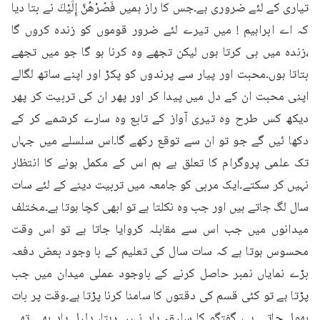
تیاری کے لئے ضروری ہے۔جس کا راز ہمیں فَصُرْهُنَّ إِلَيْكَ نے بتا دیا 
کہ اے ابراہیم ! میں تیرے لئے ضرور قوموں کو زندہ کروں گا 
،زندہ میں ہی کرتا ہوں لیکن تجھے وہ کرنا ہو گا جو میں تجھے 
بتاتا ہوں۔محبت اور پیار سے پرندوں کو پکڑ اور اپنے ساتھ لگالے 
اپنی محبت ان کے دل میں پیدا کر اور پھر ان کی تربیت کر پھر 
دیکھ کس طرح وہ تیری آواز کے تابع وہ سارے کرشمے کر کے 
دکھا ئیں گے جو تو ان سے توقع رکھے گا۔اس سلسلے میں جہاں 
تک علمی پروگرام کا تعلق ہے ہم اس کے مکمل ہونے کا انتظار 
نہیں کر سکتے۔ایک مربی کو جامعہ میں تربیت دینے کے لئے سات 
سال لگ جاتے ہیں اور جب وہ نکلتا ہے تو ابھی کچا ہوتا ہے۔مختلف 
میدانوں میں جب اس سے مقابلہ کروایا جاتا ہے تو اس وقت 
محسوس ہوتا ہے کہ سات سال کی تعلیم کے با وجود بعض دفعہ 
بڑے نمایاں نمبر حاصل کرنے کے باوجود عملی میدان میں جب 
پڑتا ہے تو کئی قسم کی دقتوں کا سامنا کرنا پڑتا ہے۔وقت پر بات 
بھول جاتی ہے، گفتگو کا سلیقہ یاد نہیں رہتا، دلیل یاد بھی تھی 