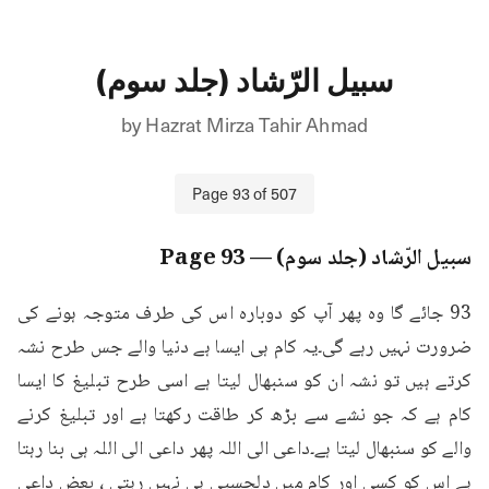
سبیل الرّشاد (جلد سوم)
by
Hazrat Mirza Tahir Ahmad
Page
93
of
507
سبیل الرّشاد (جلد سوم)
— Page
93
93 جائے گا وہ پھر آپ کو دوبارہ اس کی طرف متوجہ ہونے کی 
ضرورت نہیں رہے گی۔یہ کام ہی ایسا ہے دنیا والے جس طرح نشہ 
کرتے ہیں تو نشہ ان کو سنبھال لیتا ہے اسی طرح تبلیغ کا ایسا 
کام ہے کہ جو نشے سے بڑھ کر طاقت رکھتا ہے اور تبلیغ کرنے 
والے کو سنبھال لیتا ہے۔داعی الی اللہ پھر داعی الی اللہ ہی بنا رہتا 
ہے اس کو کسی اور کام میں دلچسپی ہی نہیں رہتی ، بعض داعی 