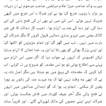
میرے والد صاحب مرزا غلام مرتضی صاحب مرحوم نے ان دیہات 
پر ہزار ہا روپیہ خرچ کیا ہوا ہے اور شرکا ء اس خرچ میں کبھی 
شریک نہیں ہوئے ۔ اس لئے میں نے بھی ان کی فتح یابی کے لئے 
دعا کی۔ اور دعا کے بعد یہ الہام ہوا ۔ اجیب کل دعائك الا فی شر 
کائک یعنی میں تیری ساری دعائیں قبول کروں گا مگر شرکاء کے 
بارے میں نہیں ۔ تب میں گھر گیا اور تمام عزیزوں کو اکٹھا کیا 
اور اپنے بزرگ بھائی کو بھی بلا لیا اور یہ خدا تعالیٰ کا الہام سنایا 
لیکن افسوس کہ انہوں نے جواب دیا کہ اگر ہمیں اس الہام سے 
پہلے سے اطلاع ہوتی تو ہم اس مقدمہ کو شروع ہی نہ کرتے ۔ اب 
کیا کریں کہ مقدمات کے پیچ میں ہم مبتلا ہیں مگر اصل بات یہ 
ہے کہ ابھی وہ وقت نہیں تھا کہ وہ میرے منہ کی باتوں پر پورا 
یقین کر سکتے ۔ انجام یہ ہوا کہ گو ابتدائی عدالتوں میں انہوں 
نے فتح پائی مگر آخر چیف کورٹ میں فاش شکست ہوئی۔ اور 
شرکاء اپنے اپنے حصوں کے مالک ٹھہرائے گئے ۔ اور قریباً سات 