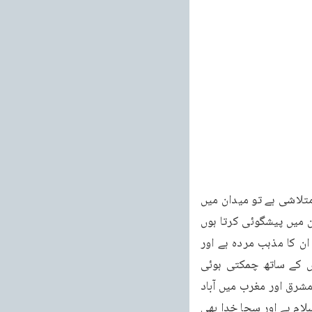
روحانی خزائن جلد ۱۵ ۱۴۱ تریاق القلوب طالب حق ہے یا ہندوؤں اور آریوں میں سے سچائی کا متلاشی ہے تو میدان میں 
نکلے۔ اور اگر اپنے مذہب کو سچا سمجھتا ہے تو بالمقابل نشان دکھلانے کے لئے کھڑا ہو جائے لیکن میں پیشگوئی کرتا ہوں 
کہ ہرگز ایسا نہ ہوگا بلکہ بد نیتی سے پیچ در پیچ شرطیں لگا کر بات کو ٹال دیں گے کیونکہ ان کا مذہب مردہ ہے اور 
کوئی ان کے لئے زندہ فیض رسان موجود نہیں جس سے وہ روحانی فیض پاسکیں اور نشانوں کے ساتھ چمکتی ہوئی 
زندگی حاصل کر سکیں۔ اے تمام وہ لوگو جو زمین پر رہتے ہو! اور اے تمام وہ انسانی روحو جو مشرق اور مغرب میں آباد 
ہو! میں پورے زور کے ساتھ آپ کو اس طرف دعوت کرتا ہوں کہ اب زمین پر سچا مذہب صرف اسلام ہے اور سچا خدا بھی 