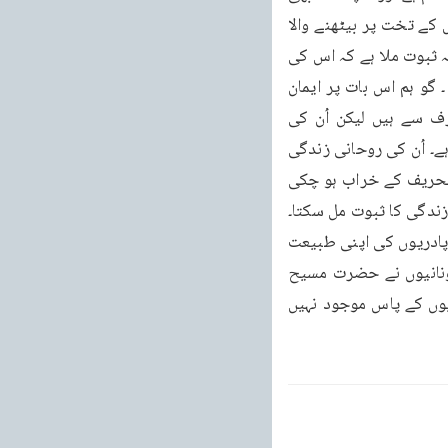
وہی خدا ہے جو قرآن نے بیان کیا ہے۔ اور ہمیشہ کی روحانی زندگی والا نبی اور جلال اور تقدس کے تخت پر بیٹھنے والا 
حضرت محمد مصطفی صلی اللہ علیہ وسلم ہے جس کی روحانی زندگی اور پاک جلال کا ہمیں یہ ثبوت ملا ہے کہ اس کی 
پیروی اور محبت سے ہم روح القدس اور خدا کے مکالمہ اور آسمانی نشانوں کے انعام پاتے ہیں ۔ گو ہم اس بات پر ایمان 
رکھتے ہیں کہ حضرت مسیح اور حضرت موسیٰ اور دوسرے اسرائیلی نبی بھی خدا کی طرف سے ہیں لیکن اُن کی 
سچائی پر ہمارے پاس بجز اس کے اور کوئی دلیل نہیں ہے کہ قرآن شریف نے اُن کو نبی مان لیا ہے۔ اُن کی روحانی زندگی 
بدیہی نشانوں کے ساتھ ثابت نہیں ہے اور اس کا یہ سبب ہے کہ وہ مذہب اور وہ کتا بیں باعث تحریف کے خراب ہو چکی 
ہیں ۔ اس لئے ان نبیوں کی سچی پیروی کی کوئی راہ باقی نہیں رہی تا اس سے ان کی روحانی زندگی کا ثبوت مل سکتا۔ 
اور عیسائی جس دین کو پیش کرتے ہیں وہ حضرت عیسی علیہ السلام کا دین نہیں ہے بلکہ یہ پادریوں کی اپنی طبیعت 
کی ایجاد ہے ۔ بہت سی انجیلوں میں سے یہ چار انجیلیں انتخاب کی گئی ہیں جن کو بعض یونانیوں نے حضرت مسیح 
سے بہت پیچھے بنا کر حضرت مسیح کی طرف منسوب کر دیا اور کوئی عبرانی انجیل عیسائیوں کے پاس موجود نہیں 