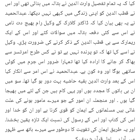
کیا کہ یہ تمام تفصیل وارث الدین نے بٹالہ میں بتائی تھی اور اس 
نے قطب الدین کو اپنی زندگی میں کبھی نہیں دیکھا۔ عبدالحمید 
نے یہ بھی بیان کیا کہ ڈاکٹر کلارک کے وکیل رام بھیج دت نامی 
نے اس سے کئی دفعہ بٹالہ میں سوالات کئے اور اس کے ایک 
ریمارک سے ہی قطب الدین کے ذکر کرنے کی ضرورت پڑی۔ وکیل 
نے اسے کہا تھا کہ تو پرندہ نہیں ہے تو نے کس طرح امرتسر سے 
بھاگ کر جانے کا ارادہ کیا تھا تمہارا ضرور اس جرم میں کوئی 
ساتھی ہوگا اور وہ کون ہے۔ عبدالحمید نے اس امر سے انکار کیا 
اس کے بعد وارث الدین بقیه حاشيه بہت دور ہو گیا تھا۔ سو میں 
ان ہی باتوں کا مجدد ہوں اور یہی کام ہیں جن کے لئے میں بھیجا 
گیا ہوں ۔ اور منجملہ ان امور کے جو میرے مامور ہونے کی علت 
غائی ہیں مسلمانوں کے ایمان کو قوی کرنا ہے اور ان کو خدا اور 
اس کی کتاب اور اس کے رسول کی نسبت ایک تازہ یقین بخشنا۔ 
اور یہ طریق ایمان کی تقویت کا دوطور سے میرے ہاتھ سے ظہور 
میں آیا ہے ۔ اول قرآن شریف کی