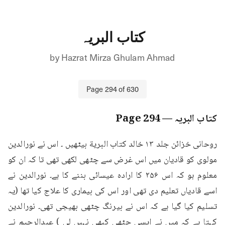
کتاب البریہ
by
Hazrat Mirza Ghulam Ahmad
Page
294
of
630
کتاب البریہ
— Page
294
روحانی خزائن جلد ۱۳ خالد كتاب البرية بیٹھیں ۔ اس نے نورالدین 
مولوی کو قادیان میں اس غرض سے چٹھی لکھی تھی تا کہ ان کو 
معلوم ہو کہ اس ۲۵۶ کا ارادہ عیسائی بننے کا ہے۔ نورالدین نے 
اسے قادیاں تعلیم دی تھی اور اس کی بیماری کا علاج کیا تھا (یہ 
تسلیم کیا گیا ہے کہ اس نے بیرنگ چٹھی بھیجی تھی۔ نورالدین 
کہتا ہے کہ میں نے ایسی چٹھی کبھی نہیں لی ) عبدالرحیم نے 