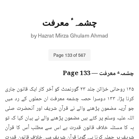
چشمہٴ معرفت
by
Hazrat Mirza Ghulam Ahmad
Page
133
of
567
چشمہٴ معرفت
— Page
133
۱۲۵ روحانی خزائن جلد ۲۳ گورنمنٹ کو آخر کار ایک قانون جاری 
کرنا پڑا۔ ۱۳۳ دوسرا حصہ چشمه معرفت ان حملوں کے رد میں 
جو آریہ مضمون پڑھنے والے نے قرآن شریف اور آنحضرت صلی 
اللہ علیہ وسلم پر کئے ہیں مضمون پڑھنے والے نے بیان کیا کہ تو 
بہ کا مسئلہ خلاف قانون قدرت ہے اس سے مطلب اُس کا قرآن 
شریف پر حملہ کرنا ہے۔ گویا قرآن شریف میں خلاف قانون قدرت 