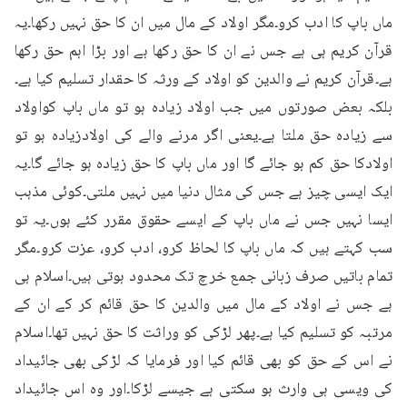
ماں باپ کا ادب کرو۔مگر اولاد کے مال میں ان کا حق نہیں رکھا۔یہ 
قرآن کریم ہی ہے جس نے ان کا حق رکھا ہے اور بڑا اہم حق رکھا 
ہے۔قرآن کریم نے والدین کو اولاد کے ورثہ کا حقدار تسلیم کیا ہے۔
بلکہ بعض صورتوں میں جب اولاد زیادہ ہو تو ماں باپ کواولاد 
سے زیادہ حق ملتا ہے۔یعنی اگر مرنے والے کی اولادزیادہ ہو تو 
اولادکا حق کم ہو جائے گا اور ماں باپ کا حق زیادہ ہو جائے گا۔یہ 
ایک ایسی چیز ہے جس کی مثال دنیا میں نہیں ملتی۔کوئی مذہب 
ایسا نہیں جس نے ماں باپ کے ایسے حقوق مقرر کئے ہوں۔یہ تو 
سب کہتے ہیں کہ ماں باپ کا لحاظ کرو، ادب کرو، عزت کرو۔مگر 
تمام باتیں صرف زبانی جمع خرچ تک محدود ہوتی ہیں۔اسلام ہی 
ہے جس نے اولاد کے مال میں والدین کا حق قائم کر کے ان کے 
مرتبہ کو تسلیم کیا ہے۔پھر لڑکی کو وراثت کا حق نہیں تھا۔اسلام 
نے اس کے حق کو بھی قائم کیا اور فرمایا کہ لڑکی بھی جائیداد 
کی ویسی ہی وارث ہو سکتی ہے جیسے لڑکا۔اور وہ اس جائیداد 