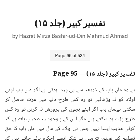
تفسیر کبیر (جلد ۱۵)
by
Hazrat Mirza Bashir-ud-Din Mahmud Ahmad
Page
95
of
534
تفسیر کبیر (جلد ۱۵)
— Page
95
ہے وہ ماں باپ کے ذریعہ سے ہی پیدا ہوتی ہے۔اگر ماں باپ اپنی 
اولاد کو نہ پڑھائیں تو وہ کس طرح دنیا میں عزت حاصل کر 
سکتی ہے۔ماں باپ اگر اپنے بچوں کی پرورش نہ کریں تو وہ کس 
طرح بڑے ہو سکتے ہیں۔مگر اس کے باوجود یہ عجیب بات ہے کہ 
کوئی مذہب ایسا نہیں جس نے اولاد کے مال میں ماں باپ کا حق 
تسلیم کیا ہو۔تورات میں بے شک ایسے احکام پائے جاتے ہیں کہ 