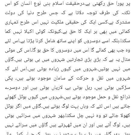
پر پورا حق رکھتی ہے۔درحقیقت اسلام بنی نوع انسان کو اس 
نکتہ کی طرف توجہ دلاتا ہے کہ جس طرح دنیا کی دولت 
مشترک ہے۔کسی ایک کی حقیقی ملکیت نہیں اس طرح تمہاری 
کمائی میں بھی ہر ایک کا حق ہے۔کیونکہ کوئی اکیلا نہیں کما 
سکتا۔بلکہ اسے دوسروں کو اپنے ساتھ شامل کرنا پڑتا ہے۔اس لئے 
وہ جب بھی کمائے گا اس میں دوسروں کا حق ہو گا۔اس کی موٹی 
مثال یہ ہے کہ بڑی بڑی تجارتیں شہروں میں ہی ہوتی ہیں۔گاؤں 
میں نہیں ہوتیں۔شہروں میں کیوں زیادہ ہوتی ہیں۔اس لئے کہ 
شہروں میں نقل و حرکت کے سامان موجود ہوتے ہیں، پکی 
سڑکیں ہوتی ہیں، ریل ہوتی ہے، لاریاں ہوتی ہیں اور دوسرے 
ذرائع نقل و حمل موجود ہوتے ہیں۔شہروں میں کیوں ہوٹل کھولے 
جاتے ہیں اس لئے کہ وہاں بہت لوگ ہوتے ہیں۔گاؤں میں اگر ہوٹل 
کھولا جائے تو وہ نہیں چل سکتا۔پھر شہروں میں سرائیں ہوتی 
ہیں، لوگ آتے ہیں اور ان میں ٹھہرتے ہیں گاؤں میں سرائے نہیں 
ہوتی۔پھر گاؤں میں بڑے بڑے سٹور نہیں ہوتے کہ جہاں کوئی مال 