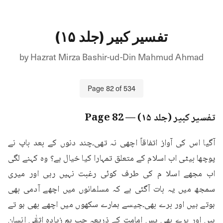
تفسیر کبیر (جلد ۱۵)
by
Hazrat Mirza Bashir-ud-Din Mahmud Ahmad
Page
82
of
534
تفسیر کبیر (جلد ۱۵)
— Page
82
آگیا اس کی آواز اتفاقاً اچھی نہ تھی۔چند دنوں کے بعد باپ نے 
پوچھا بیٹی اب اسلام کے متعلق تمہارا کیا خیال ہے؟ وہ کہنے لگی 
اب مجھے اسلا م کی طرف کوئی رغبت نہیں رہی اور میری 
سمجھ میں یہ بات آگئی ہے کہ مسلمانوں میں اچھے آدمی بھی 
ہوتے ہیں اور برے بھی۔جیسے ہمارے سکھوں میں اچھے بھی ہو تے 
ہیں اور برے بھی پس امامت کے ذریعہ جب ہم زیادہ اتقٰی انسان 