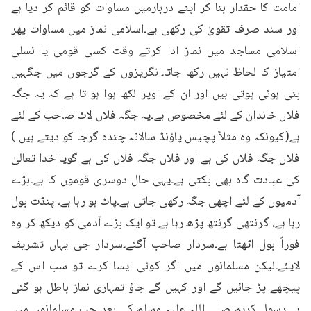
امامت کا حقدار بنا کر اپنے دربارمیں مساوات کو قائم کر دیا ہے 
اور سند صرف تقویٰ کی رکھی ہے۔اسلامی نماز میں مساوات پھر 
اسلامی مساجد میں نماز ادا کرتے وقت کسی قومی یا نسلی 
امتیاز کا لحاظ نہیں رکھا جاتا۔انگریزوں کے گرجوں میں جگہیں 
بنی ہوئی ہوتی ہیں اور ان کے اوپر لکھا ہوا ہو تا ہے کہ یہ جگہ 
فلاں خاندان کے لئے مخصوص ہے۔یہ جگہ فلاں لاٹ صاحب کے لئے 
ہے(کیونکہ وہ مثلاً پچیس پاؤنڈ سالانہ چندہ گرجا کو دیتے ہیں ) 
فلاں جگہ فلاں کی ہے اور فلاں جگہ فلاں کی ہے گویا خدا تعالیٰ 
کی عبادت گاہ بھی بکتی ہے۔یہی حال دوسری قوموں کا ہے۔بڑے 
آدمیوں کے لئے اچھی جگہ رکھی جاتی ہے۔پاٹ ہو رہا ہے، پنڈت بول 
رہا ہے، گرنتھی گرنتھ پڑھ رہا ہے تو ایک بڑے آدمی کو دیکھ کر وہ 
فوراً بول اٹھتا ہے۔سردار صاحب آگئے۔سردار جی یہاں تشریف 
لایئے۔لیکن مسلمانوں میں اگر کوئی ایسا کرے تو سب اس کے 
پیچھے پڑ جائیں گے اور کہیں گے جاؤ تمہاری نماز باطل ہو گئی 
ہے۔رسول کریم صلی اللہ علیہ وسلم کے بعد جب مسلمانوں میں 