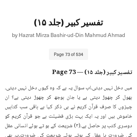
تفسیر کبیر (جلد ۱۵)
by
Hazrat Mirza Bashir-ud-Din Mahmud Ahmad
Page
73
of
534
تفسیر کبیر (جلد ۱۵)
— Page
73
میں دخل نہیں دیتی۔اب سوال یہ ہے کہ وہ کیوں دخل نہیں دیتی۔
بھول کر چھوڑ دیتی ہے یا جان بوجھ کر چھوڑ دیتی ہے؟ ان 
چیزوں کا صرف قرآن کریم نے ہی ذکر کیا ہے باقی سب کتابیں 
خاموش ہیں اور یہ ایک بہت بڑی فضیلت ہے جو قرآن کریم کو 
دوسری کتب پر حاصل ہے۔(۳) شریعت کے ہو تے ہوئے انسانی عقل 
کی ضرورت یا عقل کے ہوتے ہوئے شریعت کی ضرورت۔یہ بھی 