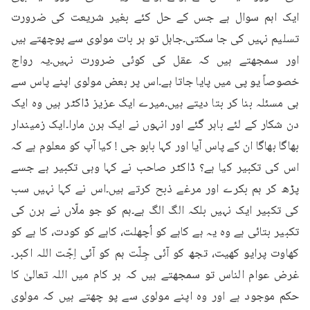
ایک اہم سوال ہے جس کے حل کئے بغیر شریعت کی ضرورت 
تسلیم نہیں کی جا سکتی۔جاہل تو ہر بات مولوی سے پوچھتے ہیں 
اور سمجھتے ہیں کہ عقل کی کوئی ضرورت نہیں۔یہ رواج 
خصوصاً یو پی میں پایا جاتا ہے۔اس پر بعض مولوی اپنے پاس سے 
ہی مسئلہ بنا کر بتا دیتے ہیں۔میرے ایک عزیز ڈاکٹر ہیں وہ ایک 
دن شکار کے لئے باہر گئے اور انہوں نے ایک ہرن مارا۔ایک زمیندار 
بھاگا بھاگا ان کے پاس آیا اور کہا بابو جی ! کیا آپ کو معلوم ہے کہ 
اس کی تکبیر کیا ہے؟ ڈاکٹر صاحب نے کہا وہی تکبیر ہے جسے 
پڑھ کر ہم بکرے اور مرغے ذبح کرتے ہیں۔اس نے کہا نہیں سب 
کی تکبیر ایک نہیں بلکہ الگ الگ ہے۔ہم کو جو ملّاں نے ہرن کی 
تکبیر بتائی ہے وہ یہ ہے کاہے کو اُچھلت، کاہے کو کودت، کا ہے کو 
کھاوت پرایو کھیت، تجھ کو آئی جِلّت ہم کو آئی اِجّت اللہ اکبر۔
غرض عوام الناس تو سمجھتے ہیں کہ ہر کام میں اللہ تعالیٰ کا 
حکم موجود ہے اور وہ اپنے مولوی سے پو چھتے ہیں کہ مولوی 