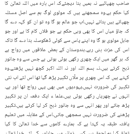
صاحب چھپائیے نہ ہمیں بتا دیجئےکہ اس بارہ میں اللہ تعالیٰ کا 
کیا حکم ہے۔وہ سمجھتے ہیں کہ مولوی لوگ ہم سے اصل مسئلہ 
چھپاتے ہیں بتاتے نہیں۔اب جو عالم ہو گا وہ تو ان کو کہہ دے گا 
کہ جاؤ میاں اس کا بھی وہی حکم ہے جو فلاں کام کا ہے اور جو 
جاہل مولوی ہو گا وہ اپنے پاس سے کوئی ڈھکوسلہ بتا دے گا تاکہ 
اس کی عزت بنی رہے۔ہندوستان کے بعض علاقوں میں رواج ہے 
کہ ہر گھر میں ایک چھری رکھی ہوئی ہوتی ہے جس سے وہ جانور 
ذبح کرتے ہیں۔نہ بسم اللہ اور نہ اللہ اکبر کچھ نہیں پڑھتے۔وہ 
کہتے ہیں کہ اس چھری پر ملّاں تکبیر پڑھ گیا تھا اس لئے اب نئی 
تکبیر کی ضرورت نہیں۔یہودیوں میں بھی یہی رواج تھا اور ہے۔
انہوں نے چھریاں رکھی ہوئی ہیں۔علما ء ایک دفعہ ان پر تکبیر 
پڑھ جاتے اور پھر انہی سے وہ جانور ذبح کر لیا کرتے ہیں۔تکبیر 
پڑھنے کی ضرورت نہیں سمجھی جاتی۔اس کے مقابلہ میں تعلیم 
یافتہ طبقہ یہ کہتا ہے کہ ہمارے کاموں سے خدا تعالیٰ کا کیا 
تعلق۔کیا ہم احمق ہیں۔کسی زمانہ میں جاہلوں کے لئے خدا تعالیٰ 