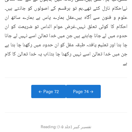
نےاحکام نازل کئے تھے۔ہم تو ہرقسم کے اصولوں کو جانتے ہیں۔
علوم و فنون سے آگاہ ہیں۔عقل ہمارے پاس ہے ہمارے ساتھ ان 
احکام کا کوئی تعلق نہیں۔غرض عوام الناس تو شریعت کو ان 
حدود میں لے جانا چاہتے ہیں جن میں خدا تعالیٰ اسے نہیں لے جانا 
چا ہتا اور تعلیم یافتہ طبقہ عقل کو ان حدود میں رکھنا چا ہتا ہے 
جن میں خدا تعالیٰ اسے نہیں رکھنا چا ہتا۔اب یہ خدا تعالیٰ کا کام 
ہے
← Page
72
Page
74
→
تفسیر کبیر (جلد ۱۵)
Reading: