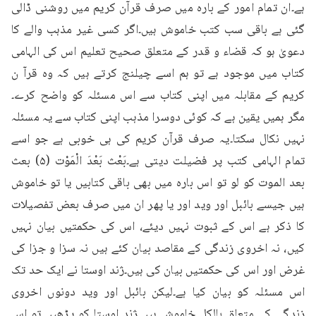
ہے۔ان تمام امور کے بارہ میں صرف قرآن کریم میں روشنی ڈالی 
گئی ہے باقی سب کتب خاموش ہیں۔اگر کسی غیر مذہب والے کا 
دعویٰ ہو کہ قضاء و قدر کے متعلق صحیح تعلیم اس کی الہامی 
کتاب میں موجود ہے تو ہم اسے چیلنج کرتے ہیں کہ وہ قرآ ن 
کریم کے مقابلہ میں اپنی کتاب سے اس مسئلہ کو واضح کرے۔
مگر ہمیں یقین ہے کہ کوئی دوسرا مذہب اپنی کتاب سے یہ مسئلہ 
نہیں نکال سکتا۔یہ صرف قرآن کریم کی ہی خوبی ہے جو اسے 
تمام الہامی کتب پر فضیلت دیتی ہے۔بَعْث بَعْدَ الْمَوْت (۵) بعث 
بعد الموت کو لو تو اس بارہ میں بھی باقی کتابیں یا تو خاموش 
ہیں جیسے بائبل اور وید اور یا پھر ان میں صرف بعض تفصیلات 
کا ذکر ہے اس کے ثبوت نہیں دیئے، اس کی حکمتیں بیان نہیں 
کیں، نہ اخروی زندگی کے مقاصد بیان کئے ہیں نہ سزا و جزا کی 
غرض اور اس کی حکمتیں بیان کی ہیں۔ژند اوستا نے ایک حد تک 
اس مسئلہ کو بیان کیا ہے۔لیکن بائبل اور وید دونوں اخروی 
زندگی کے متعلق بالکل خاموش ہیں۔ژند اوستا کو پڑھیں تو اس 