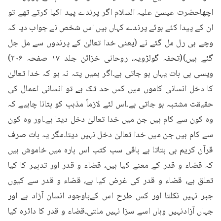
اچھاحضرت عیسیٰ علیہ السلام اگر پرندے پید اکیا کرتے تھے تو 
ان کے پیدا کئے ہوئے پرندے کہاں ہیں اس شخص نے جواب دیا کہ 
وچے ہی رل مل گئے نے (یعنی خدا تعالیٰ کے پرندوں سے مل جل 
گئے ہیں)(تحفہ گولڑویہ، روحانی خزائن جلد ۱۷ صفحہ ۲۰۶) 
ویسی ہی بات یہاں ہو جاتی ہے۔اگر ہمیں پتہ نہ ہو کہ خدا تعالیٰ 
کا دخل انسانی کاموں میں کس حد تک ہے تو انسانی اعمال کی 
حقیقت مشتبہ ہو جاتی ہے۔اس لئے لازماً مذہب کو بتانا چاہیے کہ 
وہ کون سے کام ہیں جن میں خدا تعالیٰ دخل دیتا ہے۔اور وہ کون 
سے کام ہیں جن میں خدا تعالیٰ دخل نہیں دیتا۔مگر یہ بات صرف 
قرآن کریم ہی بتاتا ہے باقی سب کتب اس بارہ میں خاموش ہیں 
کہ قضاء و قدر کے معنے کیا ہیں، قضاء و قدر اور تدبیر کا کیا 
تعلق ہے، قضاء و قدر کی غرض کیا ہے، قضاء و قدر سے کیوں 
جبر نہیں نکلتا اور کس طرح اس کےباوجود انسان آزاد ہے اور 
جہاں آزادنہیں وہاں اسے سزا نہیں ملتی۔قضاء و قدر کا دائرہ کیا 