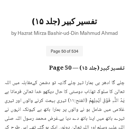
تفسیر کبیر (جلد ۱۵)
by
Hazrat Mirza Bashir-ud-Din Mahmud Ahmad
Page
50
of
534
تفسیر کبیر (جلد ۱۵)
— Page
50
چلے گا ادھر ہی ہمارا تیر چلے گا۔یہ تو دشمن کےمقابلہ میں اللہ 
تعالیٰ کا سلوک تھا۔اب دوستی کا حال دیکھو خدا تعالیٰ فرماتا ہے 
یَدُ اللّٰہِ فَوْقَ اَیْدِیْھِمْ (الفتح:۱۱) تیری بیعت کرنے والوں اور تیری 
غلامی میں شامل ہو نے والوں پر ہمارا ہاتھ ہے کیونکہ انہوں نے 
تیرے ہاتھ میں اپنا ہاتھ دے دیا ہے۔غرض محمد رسول اللہ صلی 
اللہ علیہ وسلم اور اللہ تعالیٰ دونوں ایک ہو گئے تھے اس طرح کہ 