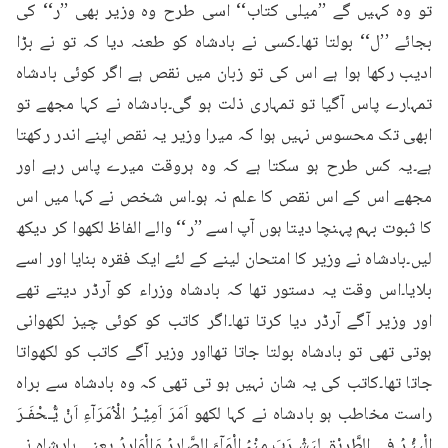
تو وہ کہیں گے ’’میلی کتاب‘‘ اسی طرح وہ وزیر بھی ’’ر‘‘ کی 
بجائے ’’ل‘‘ بولتا تھا۔کسی نے بادشاہ کو طعنہ دیا کہ تو نے بڑا 
ادیب رکھا ہوا ہے اس کی تو زبان میں نقص ہے اگر کوئی بادشاہ 
تمہارے پاس آگیا تو تمہاری ذلت ہو گی۔بادشاہ نے کہا مجھے تو 
ابھی تک محسوس نہیں ہوا کہ میرا وزیر یہ نقص اپنے اندر رکھتا 
ہے۔یہ کس طرح ہو سکتا ہے کہ وہ ہروقت میرے پاس رہے اور 
مجھے اس کے اس نقص کا علم نہ ہو۔اس شخص نے کہا میں اس 
کا ثبوت بہم پہنچا دیتا ہوں آپ اسے ’’ر‘‘ والے الفاظ لکھوا کر دیکھ 
لیں۔بادشاہ نے وزیر کا امتحان لینے کے لئے ایک فقرہ بنایا اور اسے 
بلایا۔اس وقت یہ دستور تھا کہ بادشاہ وزراء کو آرڈر دیتے تھے 
اور وزیر آگے آرڈر دیا کرتا تھا۔اگر کاتب کو کوئی چیز لکھوانی 
ہوتی تھی تو بادشاہ بولتا جاتا تھااور وزیر آگے کاتب کو لکھواتا 
جاتا تھا۔کاتب کی یہ شان نہیں ہو تی تھی کہ وہ بادشاہ سے براہ 
راست مخاطب ہو بادشاہ نے کہا لکھو اَمَرَ اَمِیْـرُ الْاُمَرَآءِ اَنْ یُّـحْفَـرَ 
الْبِئْـرُ فِی الطَّرِیْقِ لِیَشْـرَبَ مِنْہُ الْمَآءَ الصَّادِرُ وَالْوَارِدُ یعنی بادشاہ نے 