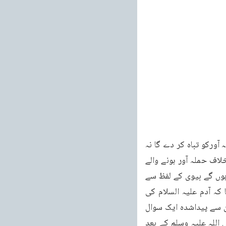
غالب ہو جائے گا بلکہ اگر کسی نے اسلام کومٹانے کے لئے اس پر حملہ کیا تو اللہ تعالیٰ اس حملہ آورکو تباہ کر دے گا نہ 
صرف اس کو بلکہ ان کو بھی جو اس حملہ آور کی تائید میں ہوں گے۔ایسے لوگ جو اسلام کے خلاف حملہ آور ہونے والے 
تھے ان کو اس سورۃ میں ابو لہب کے نام سے پکارا ہے۔اور ان کو جو ایسے لوگوں کی تائید میں ہوں گے بیوی کے لفظ سے 
تعبیر کیا ہے۔گویا ابو لہب سے مراد ائمہ کفر ہیں اوراس کی بیوی سے مراد ان کے اتباع۔جیسا کہ آدم علیہ السلام کی 
بیوی سے مراد آدم کے اتباع بھی ہیں۔گویا اس سورۃ میں سورۂ نصر میں بیان ہونے والے مضمون سے پیداشدہ ایک سوال 
کا جواب دیاگیا ہے اور وہ یہ کہ طبعی طور پر دل میں خیال آسکتا تھا کہ اگر رسول کریم صلی اللہ علیہ وسلم کے بعد 