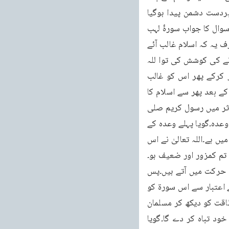
فتوحات کے دروازے کھل بھی گئے اور اسلام غالب بھی آگیا۔لیکن پھر کسی وقت کوئی ایسا زبردست دشمن پیدا ہوگیا 
جس نے اسلام پرحملہ کر کے اس کے غلبہ کو ختم کردیا تو اس عارضی غلبہ کا کیا فائدہ؟ اس سوال کا جواب سورۂ لہب 
میں دیا گیا ہے اور بتایا گیا ہے کہ اے محمد رسول اللہ ! یہ امر اچھی طرح یاد رکھیں کہ نہ صرف یہ کہ اسلام غالب آئے 
گا بلکہ اس کا غلبہ دائمی ہوگا اگر کسی وقت کسی دشمن نے اسلام پر حملہ کرکے اس کو مٹانے کی کوشش کی توا للہ 
تعالیٰ اپنی زبردست طاقت سے ایسے دشمن کو تباہ کر دے گا اور اسلام کی کمزوری کو دور کرکے پھر اس کو غالب 
کردے گااور اگر اسلام کے اندرکسی وقت ضعف پیدا ہوا تو وہ تھوڑی دیر کے لئے ہو گا اور اس کے بعد پھر سے اسلام کا 
سورج ساری دنیا کو منوّر کرنے لگ جائے گا۔اس سورۃ کا تعلق سورۂ کوثر سے بھی ہے۔سورۂ کوثر میں رسول کریم صلی 
اللہ علیہ وسلم سے دو وعدے کئے گئے تھے۔(۱)کثرت جماعت کا وعدہ۔(۲) دشمنوں کی تباہی کا وعدہ۔گویا پہلے وعدہ کے 
پورا ہونے کا ذکر سورۃ نصر میں کیا گیا ہے اور دوسرے وعدے کے پورا ہونے کا ذکر سورۂ لہب میں ہے۔اللہ تعالیٰ نے اس 
 تم کمزور اور ضعیف ہو۔
لیکن تمہارا مددگار وہ طاقت ور خدا ہے کہ جس کے منشاء کے ماتحت زمین و آسمان کے ذرّات حرکت میں آتے ہیں۔پس 
جو بھی تمہاری مخالفت کرے گا وہ رسوا و خوار ہو گا اور تباہی کا منہ دیکھے گا۔پھر مضمون کے اعتبار سے اس سورۃ کو 
بالکل آخر میں رکھا تا آئندہ آنے والی نسلوں کے حوصلے بلند ہوں اور کسی زمانہ میں کفر کی طاقت کو دیکھ کر مسلمان 
گھبرا نہ جائیں۔بلکہ یہ یقین رکھیں کہ اسلام کا خدا غالب خدا ہے اور وہ اس کے دشمنوں کو خود تباہ کر دے گا۔گویا 