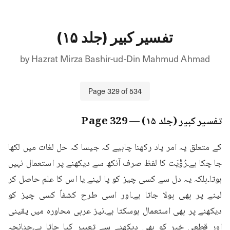
تفسیر کبیر (جلد ۱۵)
by
Hazrat Mirza Bashir-ud-Din Mahmud Ahmad
Page
329
of
534
تفسیر کبیر (جلد ۱۵)
— Page
329
کے متعلق یہ امر یاد رکھنا چاہیے کہ جیسا کہ حل لغات میں لکھا 
جا چکا ہے۔رُؤْیَت کا لفظ صرف آنکھ سے دیکھنے پر استعمال نہیں 
ہوتا۔بلکہ یہ دل سے کسی چیز کو پا لینے یا اس کا علم حاصل کر 
لینے پر بھی بولا جاتا ہے۔اور اسی طرح کشفاً کسی چیز کو 
دیکھنے پر بھی استعمال ہوسکتا ہے۔نیز عربی محاورہ میں یقینی 
اور قطعی خبر کو بھی دیکھنے سے تعبیر کیا جاتا ہے۔چنانچہ 