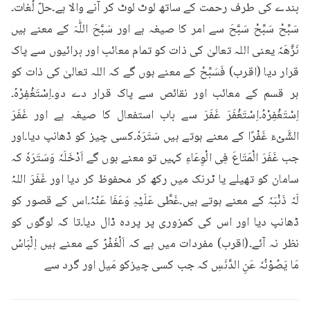
بندے کی طرف رحمت کے ساتھ لوٹ لوٹ کر آنے والا ہے۔حلّ لُغات۔
سَبِّحْ سَبِّحْ سَبَّحَ سے امر کا صیغہ ہے اور سَبَّحَ اللّٰہَ کے معنے ہیں 
نَزَّھَہٗ یعنی اللہ تعالیٰ کی ذات کو تمام معائب اور برائیوں سے پاک 
قرار دیا (اقرب) فَسَبِّحْ کے معنے ہوں گے کہ اللہ تعالیٰ کی ذات کو 
ہر قسم کے معائب اور نقائص سے پاک قرار دے دو۔اِسْتَغْفِرْہُ۔
اِسْتَغْفِرْہُ۔اِسْتَغْفَرَ غَفَرَ سے باب استفعال کا صیغہ ہے اور غَفَرَ 
الشَّیْءَ غَفْرًا کے معنے ہوتے ہیں سَتَرَہٗ۔کسی چیز کو ڈھانپ دیا۔اور 
جب غَفَرَ الْمَتَاعَ فِی الْوِعَاءِ کہیں تو معنے ہوں گے اَدْخَلَہٗ وَسَتَرَہٗ کہ 
سامان کو تھیلے یا ٹرنک میں رکھ کر محفوظ کر دیا اور غَفَرَ اللہُ 
لَہٗ ذَنْبَہٗ کے معنے ہوتے ہیں۔غَطَّی عَلَیْہِ وَعَفَا عَنْہُ۔اس کے قصور کو 
ڈھانپ دیا اور اس کی کمزوری پر پردہ ڈال دیا۔تا کہ لوگوں کو 
نظر نہ آئے۔(اقرب) مفردات میں ہے کہ اَلْغَفْرُ کے معنے ہیں اِلْبَاسُ 
مَا یَصُوْنُہٗ عَنِ الدَّنَسِ کہ جب کسی چیزکو مَیل اور گرد سے