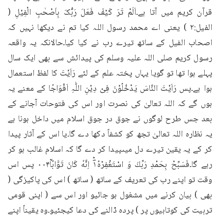
قرآن کریم میں آتا ہے۔اَلَمْ تَرَ کَیْفَ فَعَلَ رَبُّکَ بِاَصْحٰبِ الْفِیْلِ ( 
الفیل:۲ ) یعنی اے محمد رسول اللہ کیا تم نے دیکھا نہیں کہ 
اصحاب الفیل کے ساتھ تیرے رب نے کیا کیا۔حالانکہ یہ واقعہ 
رسول کریم صلی اللہ علیہ وسلم کی پیدائش سے بھی ایک سال 
پہلے ہوا تھا تو گویا یہاں پختہ علم کے لئے رَاَیْتَ کا لفظ استعمال 
ہوا ہے۔پس رَاَیْتَ النَّاسَ یَدْخُلُوْنَ فِیْ دِیْنِ اللّٰہِ اَفْوَاجًا کے معنے یہ 
ہوں گے کہ اللہ تعالیٰ کی نصرت اور اس کی فتوحات آجانے کے 
بعد جس طرح لوگوں نے جوق در جوق اسلام میں داخل ہونا ہے 
یہ نظارہ اللہ تعالیٰ تجھ کو کشفاً دکھا دے گا۔یا اس کے آثار پیدا 
کر کے یہ یقین تیرے دل میںپیدا کر دے گا کہ اسلام غالب ہو کر 
رہے گا۔فَسَبِّحْ بِحَمْدِ رَبِّكَ وَ اسْتَغْفِرْهُ١ؔؕ اِنَّهٗ كَانَ تَوَّابًاؒ۰۰۴ پس اس 
وقت تو اپنے رب کی تعریف کے ساتھ ( ساتھ ) اس کی پاکیزگی ( 
بھی ) بیان کرنے میں مشغول ہو جائیو اور اس سے ( اپنی قومی 
تربیت کی کوتاہیوں پر ) پردہ ڈالنے کی دعا کیجئیو۔وہ یقیناً اپنے 