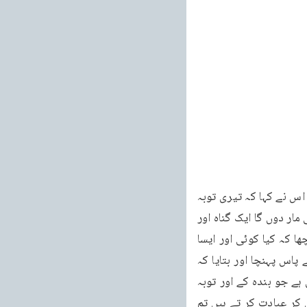
کے لئے کسی عالم کے پاس گیا اور اس کے پاس جا کر کہا کہ کیا میری توبہ قبول ہو سکتی ہے؟ اس نے کہا کہ تیری توبہ 
قبول نہیں ہو سکتی۔اس شخص نے کہا کہ اگر میری توبہ قبول نہیں ہو سکتی تو میں تجھے بھی مار دوں گا ایک گناہ اور 
زیادہ ہو گیا تو پھر کیا ہوا۔یہ کہہ کر اس نے اس عالم کو قتل کر دیا۔پھر اس نے لوگوں سے پوچھا کہ کیا کوئی اور ایسا 
عالم ہے جس سے وہ مسئلہ دریافت کر سکے۔تو اسے ایک عالم شخص کا پتہ بتایا گیا۔وہ اس کے پاس پہنچا اور بتایا کہ 
اس نے سو قتل کئے ہیں۔کیا اس کی توبہ قبول ہو سکتی ہے؟ عالم نے جواب دیا۔کیوں نہیں۔کون ہے جو بندہ کے اور توبہ 
کے درمیان حائل ہو سکے۔لیکن شرط یہ ہے کہ تم فلاں جگہ چلے جاؤ۔وہاں کئی خدا کے بندے مل کر عبادت کر تے ہیں تم 