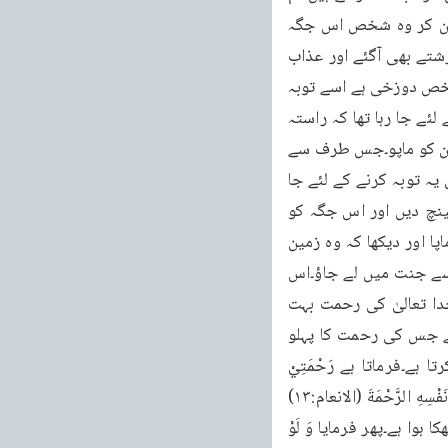
بھی ان کے ساتھ مل کر عبادت کرو اور اپنے ملک میںمت لوٹو۔کیونکہ وہ اچھی جگہ نہیں۔یہ سن کر وہ شخص اس جگہ 
پہنچنے کے لئے روانہ ہو گیا۔جب نصف راستہ پر پہنچا تو اس کو موت نے آلیا تب رحمت کے فرشتے بھی آگئے اور عذاب 
کے فرشتے بھی پہنچ گئے۔دونوں میں بحث شروع ہو گئی۔دوزخ والے فرشتے کہتے تھے کہ یہ شخص دوزخی ہے اسے توبہ 
ابھی نصیب نہیں ہوئی۔اور جنت والے فرشتے کہتے تھے کہ یہ جنتی ہے کیونکہ یہ توبہ کرنے کے لئے جا رہا تھا کہ راستہ 
میں مر گیا۔تب ان کے پاس ایک فرشتہ آیا اور انہوں نے اس کو منصف بنایا۔تو اس نے کہا کہ زمین کو ماپو۔جس طرف سے 
یہ شخص توبہ کرنے کے لئے چلا تھا اگر وہ جگہ قریب ہو تو یہ دوزخی ہے اور اگر وہ جگہ جہاں یہ توبہ کرنے کے لئے جا 
رہا تھا قریب ہے تویہ جنتی ہے تب اللہ تعالیٰ نے اپنی رحمت کے ما تحت زمین کی طنابیں کھینچ دیں اور اس جگہ کو 
جہاں وہ توبہ کرنے کے لئے جارہا تھا زیادہ قریب کر دیا۔فرشتوں نے دونوں طرف کی زمین کو ماپا اور دیکھا کہ وہ زمین 
جس طرف یہ شخص توبہ کرنے کے لئے جا رہا تھا چھوٹی ہے۔خدا تعالیٰ نے حکم دیا کہ تب اسے جنت میں لے جاؤ۔اس 
تمثیل میں یہ بتایا گیا ہے کہ انسان کو کسی حالت میں بھی مایوس نہیں ہونا چاہیے۔کیونکہ خدا تعالیٰ کی رحمت بہت 
وسیع ہے۔اس کا اندازہ انسان نہیں لگا سکتا۔اور یہ کہ اسلام بھی ایسے ہی خدا کو پیش کرتا ہے جس کی رحمت کا پہلو 
ہمیشہ انسان کی طرف جھکا رہتا ہے۔چنانچہ خود اللہ تعالیٰ قرآن مجید میں اس کو پیش کرتا ہے۔فرماتا ہے رَحْمَتِيْ 
وَسِعَتْ كُلَّ شَيْءٍ (الاعراف:۱۵۷) کہ میری رحمت ہر ایک چیز پر وسیع ہے۔پھر فرمایا كَتَبَ عَلٰى نَفْسِهِ الرَّحْمَةَ (الانعام:۱۳) 
کہ اللہ تعالیٰ نے اپنے اوپر رحمت کو فرض کر لیا ہے۔یعنی یہ کہ اس کی رحمت کا پہلو زیادہ جھکا ہوا ہے۔پھر فرمایا وَ لَوْ 